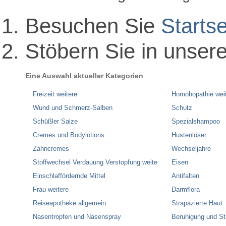
Besuchen Sie
Startse
Stöbern Sie in unser
Eine Auswahl aktueller Kategorien
Freizeit weitere
Homöhopathie wei
Wund und Schmerz-Salben
Schutz
Schüßler Salze
Spezialshampoo
Cremes und Bodylotions
Hustenlöser
Zahncremes
Wechseljahre
Stoffwechsel Verdauung Verstopfung weite
Eisen
Einschlaffördernde Mittel
Antifalten
Frau weitere
Darmflora
Reiseapotheke allgemein
Strapazierte Haut
Nasentropfen und Nasenspray
Beruhigung und S