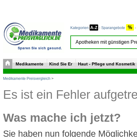
%
A-Z
Kategorien
-
Sparangebote
-
Medikamente
Kind Sie Er
Haut - Pflege und Kosmetik
Medikamente Preisvergleich
>
Es ist ein Fehler aufgetr
Was mache ich jetzt?
Sie haben nun folgende Möglichke