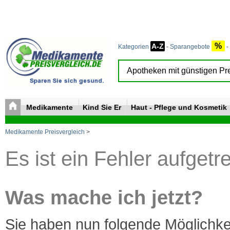
%
A-Z
Kategorien
-
Sparangebote
-
Medikamente
Kind Sie Er
Haut - Pflege und Kosmetik
Medikamente Preisvergleich
>
Es ist ein Fehler aufgetr
Was mache ich jetzt?
Sie haben nun folgende Möglichke