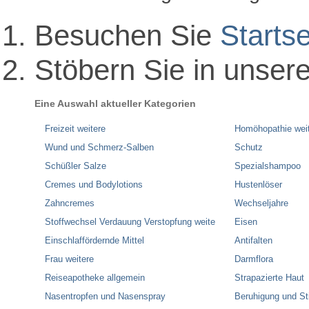
Besuchen Sie
Startse
Stöbern Sie in unser
Eine Auswahl aktueller Kategorien
Freizeit weitere
Homöhopathie wei
Wund und Schmerz-Salben
Schutz
Schüßler Salze
Spezialshampoo
Cremes und Bodylotions
Hustenlöser
Zahncremes
Wechseljahre
Stoffwechsel Verdauung Verstopfung weite
Eisen
Einschlaffördernde Mittel
Antifalten
Frau weitere
Darmflora
Reiseapotheke allgemein
Strapazierte Haut
Nasentropfen und Nasenspray
Beruhigung und S