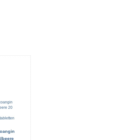
oangin
dbeere