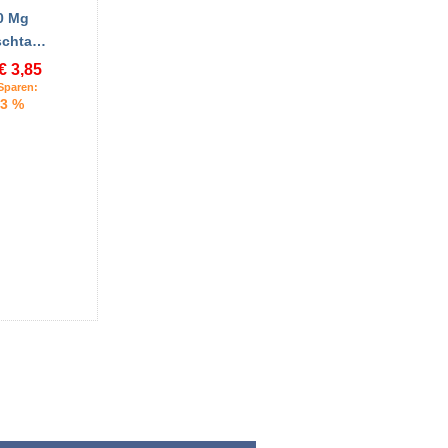
0 Mg
schta…
€ 3,85
Sparen:
3 %