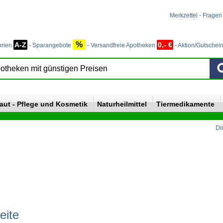
Merkzettel
-
Fragen
%
A-Z
0,- €
orien
-
Sparangebote
-
Versandfreie Apotheken
-
Aktion/Gutschei
aut - Pflege und Kosmetik
Naturheilmittel
Tiermedikamente
Di
eite