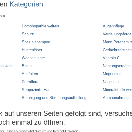
ren
Kategorien
ien
Homöhopathie weitere
Augenpflege
Schutz
Verdauungsförde
Spezialshampoo
Mann Potenzmitt
Hustenlöser
Gedächtsnistärk
Wechseljahre
Vitamin C
ng weite
Eisen
Nahrungsergänzu
Antifalten
Magnesium
Darmflora
Nagellack
Strapazierte Haut
Mineralstoffe wei
Beruhigung und Stimmungsaufhellung
Aufbaunahrung
auf unseren Seiten gefolgt sind, versuchen
och einmal zu öffnen.
 der Taste F5 ausgeführt (Firefox und Internet-Explorer).