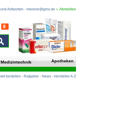
 und Antworten
-
melsner@gmx.de
Abmelden
8
n
Apotheken
Medizintechnik
rekt bestellen
-
Ratgeber
-
News
-
Hersteller A-Z