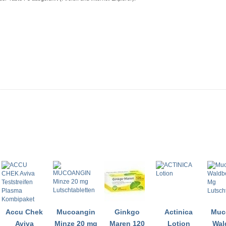
Accu Chek
Mucoangin
Ginkgo
Actinica
Muc
Aviva
Minze 20 mg
Maren 120
Lotion
Wal