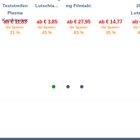
Teststreifen
Lutschta…
mg Filmtabl.
2
Plasma
Lut
Kombipaket
ab € 11,83
ab € 3,85
ab € 27,95
ab € 14,77
ab 
Sie Sparen:
Sie Sparen:
Sie Sparen:
Sie Sparen:
Sie 
21 %
43 %
63 %
35 %
4
•
•
•