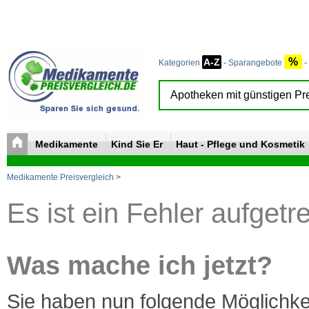
%
A-Z
Kategorien
-
Sparangebote
-
Medikamente
Kind Sie Er
Haut - Pflege und Kosmetik
Medikamente Preisvergleich
>
Es ist ein Fehler aufgetr
Was mache ich jetzt?
Sie haben nun folgende Möglichke