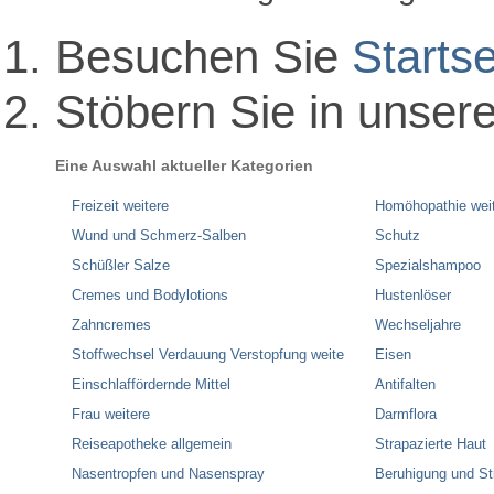
Besuchen Sie
Startse
Stöbern Sie in unser
Eine Auswahl aktueller Kategorien
Freizeit weitere
Homöhopathie wei
Wund und Schmerz-Salben
Schutz
Schüßler Salze
Spezialshampoo
Cremes und Bodylotions
Hustenlöser
Zahncremes
Wechseljahre
Stoffwechsel Verdauung Verstopfung weite
Eisen
Einschlaffördernde Mittel
Antifalten
Frau weitere
Darmflora
Reiseapotheke allgemein
Strapazierte Haut
Nasentropfen und Nasenspray
Beruhigung und S