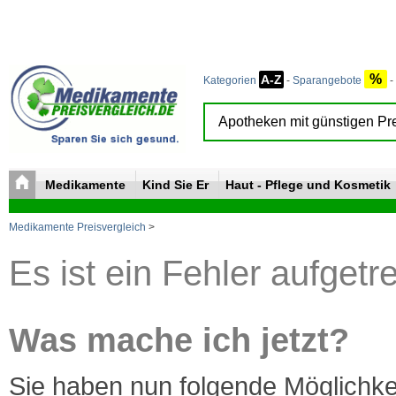
%
A-Z
Kategorien
-
Sparangebote
-
Medikamente
Kind Sie Er
Haut - Pflege und Kosmetik
Medikamente Preisvergleich
>
Es ist ein Fehler aufgetr
Was mache ich jetzt?
Sie haben nun folgende Möglichke