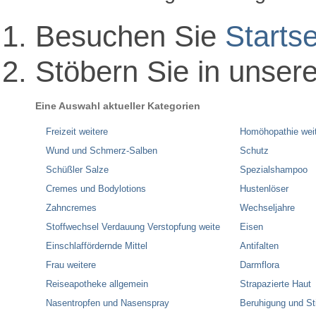
Besuchen Sie
Startse
Stöbern Sie in unser
Eine Auswahl aktueller Kategorien
Freizeit weitere
Homöhopathie wei
Wund und Schmerz-Salben
Schutz
Schüßler Salze
Spezialshampoo
Cremes und Bodylotions
Hustenlöser
Zahncremes
Wechseljahre
Stoffwechsel Verdauung Verstopfung weite
Eisen
Einschlaffördernde Mittel
Antifalten
Frau weitere
Darmflora
Reiseapotheke allgemein
Strapazierte Haut
Nasentropfen und Nasenspray
Beruhigung und S