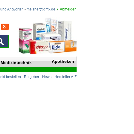
 und Antworten
-
melsner@gmx.de
Abmelden
8
n
Apotheken
Medizintechnik
rekt bestellen
-
Ratgeber
-
News
-
Hersteller A-Z