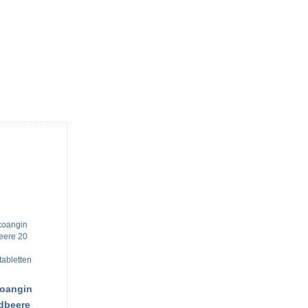
oangin
dbeere