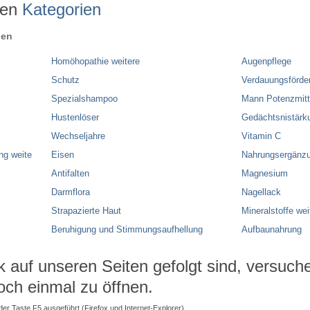
ren
Kategorien
ien
Homöhopathie weitere
Augenpflege
Schutz
Verdauungsförde
Spezialshampoo
Mann Potenzmitt
Hustenlöser
Gedächtsnistärk
Wechseljahre
Vitamin C
ng weite
Eisen
Nahrungsergänzu
Antifalten
Magnesium
Darmflora
Nagellack
Strapazierte Haut
Mineralstoffe wei
Beruhigung und Stimmungsaufhellung
Aufbaunahrung
auf unseren Seiten gefolgt sind, versuchen
och einmal zu öffnen.
 der Taste F5 ausgeführt (Firefox und Internet-Explorer).