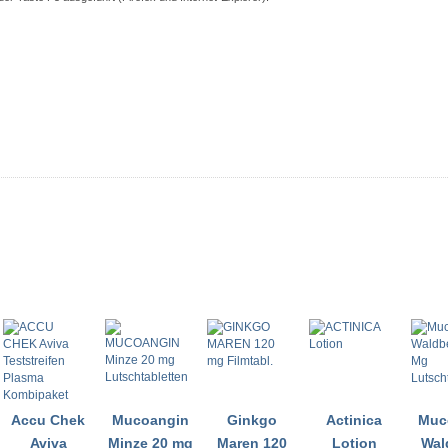
Accu Chek
Mucoangin
Ginkgo
Actinica
Muc
Aviva
Minze 20 mg
Maren 120
Lotion
Wal