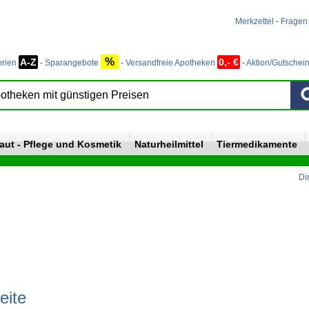
Merkzettel
-
Fragen
%
A-Z
0,- €
orien
-
Sparangebote
-
Versandfreie Apotheken
-
Aktion/Gutschei
aut - Pflege und Kosmetik
Naturheilmittel
Tiermedikamente
Di
eite