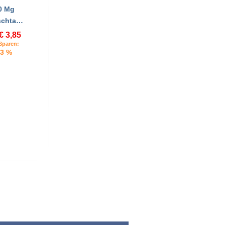
0 Mg
schta…
€ 3,85
Sparen:
3 %