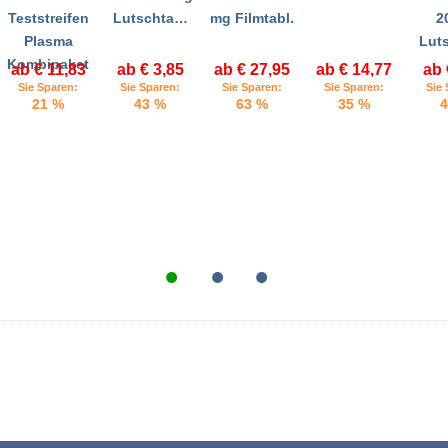
Teststreifen
Lutschta…
mg Filmtabl.
2
Plasma
Lut
Kombipaket
ab € 11,83
ab € 3,85
ab € 27,95
ab € 14,77
ab 
Sie Sparen:
Sie Sparen:
Sie Sparen:
Sie Sparen:
Sie 
21 %
43 %
63 %
35 %
4
•
•
•