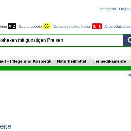
Merkzettel
-
Fragen
%
A-Z
0,- €
orien
-
Sparangebote
-
Versandfreie Apotheken
-
Aktion/Gutschei
aut - Pflege und Kosmetik
Naturheilmittel
Tiermedikamente
Di
eite