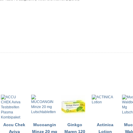
Accu Chek
Mucoangin
Ginkgo
Actinica
Muc
Aviva
Minze 20 mg
Maren 120
Lotion
Wal