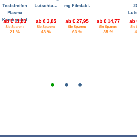
Teststreifen
Lutschta…
mg Filmtabl.
2
Plasma
Lut
Kombipaket
ab € 11,83
ab € 3,85
ab € 27,95
ab € 14,77
ab 
Sie Sparen:
Sie Sparen:
Sie Sparen:
Sie Sparen:
Sie 
21 %
43 %
63 %
35 %
4
•
•
•