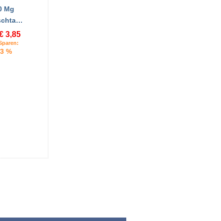
0 Mg
schta…
€ 3,85
Sparen:
3 %