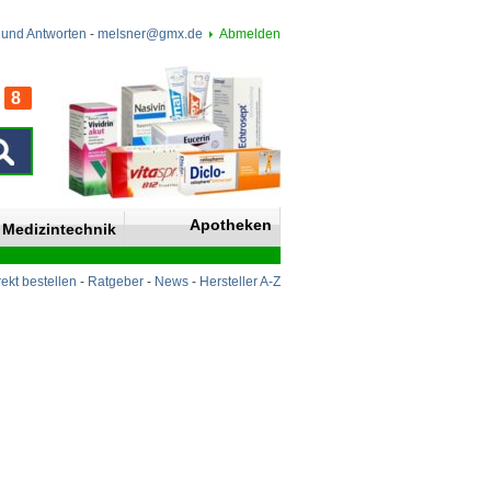
 und Antworten
-
melsner@gmx.de
Abmelden
8
n
Apotheken
Medizintechnik
rekt bestellen
-
Ratgeber
-
News
-
Hersteller A-Z