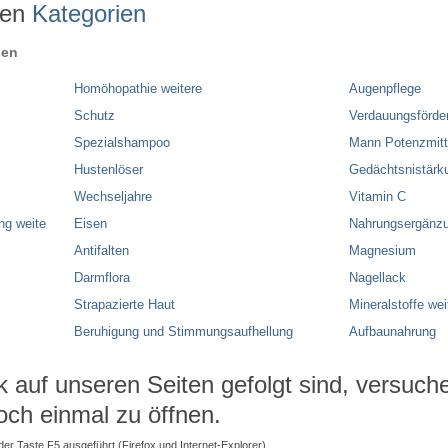
ren
Kategorien
ien
Homöhopathie weitere
Augenpflege
Schutz
Verdauungsförde
Spezialshampoo
Mann Potenzmitt
Hustenlöser
Gedächtsnistärk
Wechseljahre
Vitamin C
ng weite
Eisen
Nahrungsergänzu
Antifalten
Magnesium
Darmflora
Nagellack
Strapazierte Haut
Mineralstoffe wei
Beruhigung und Stimmungsaufhellung
Aufbaunahrung
auf unseren Seiten gefolgt sind, versuchen
och einmal zu öffnen.
 der Taste F5 ausgeführt (Firefox und Internet-Explorer).