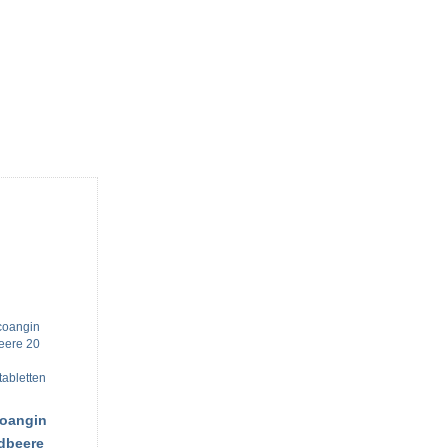
oangin
dbeere