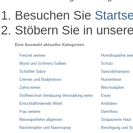
Besuchen Sie
Startse
Stöbern Sie in unser
Eine Auswahl aktueller Kategorien
Freizeit weitere
Homöhopathie wei
Wund und Schmerz-Salben
Schutz
Schüßler Salze
Spezialshampoo
Cremes und Bodylotions
Hustenlöser
Zahncremes
Wechseljahre
Stoffwechsel Verdauung Verstopfung weite
Eisen
Einschlaffördernde Mittel
Antifalten
Frau weitere
Darmflora
Reiseapotheke allgemein
Strapazierte Haut
Nasentropfen und Nasenspray
Beruhigung und S