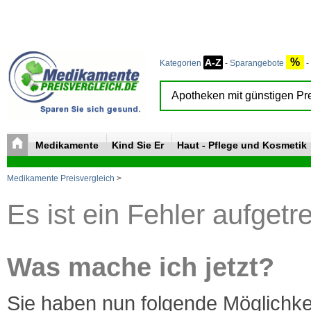
%
A-Z
Kategorien
-
Sparangebote
-
Medikamente
Kind Sie Er
Haut - Pflege und Kosmetik
Medikamente Preisvergleich
>
Es ist ein Fehler aufgetr
Was mache ich jetzt?
Sie haben nun folgende Möglichke