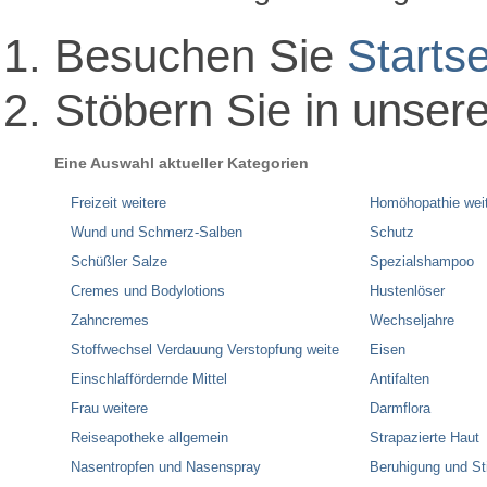
Besuchen Sie
Startse
Stöbern Sie in unser
Eine Auswahl aktueller Kategorien
Freizeit weitere
Homöhopathie wei
Wund und Schmerz-Salben
Schutz
Schüßler Salze
Spezialshampoo
Cremes und Bodylotions
Hustenlöser
Zahncremes
Wechseljahre
Stoffwechsel Verdauung Verstopfung weite
Eisen
Einschlaffördernde Mittel
Antifalten
Frau weitere
Darmflora
Reiseapotheke allgemein
Strapazierte Haut
Nasentropfen und Nasenspray
Beruhigung und S