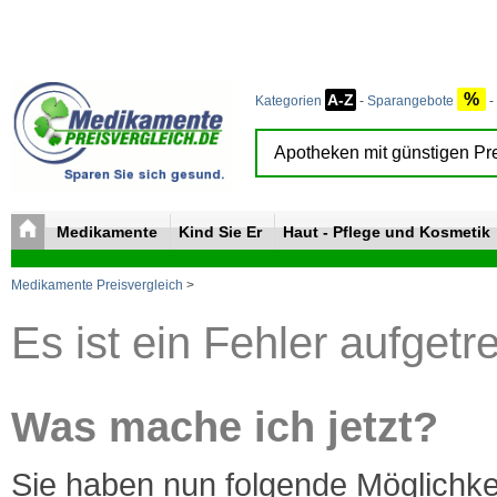
%
A-Z
Kategorien
-
Sparangebote
-
Medikamente
Kind Sie Er
Haut - Pflege und Kosmetik
Medikamente Preisvergleich
>
Es ist ein Fehler aufgetr
Was mache ich jetzt?
Sie haben nun folgende Möglichke