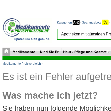
%
A-Z
Kategorien
-
Sparangebote
-
Medikamente
Kind Sie Er
Haut - Pflege und Kosmetik
Medikamente Preisvergleich
>
Es ist ein Fehler aufgetr
Was mache ich jetzt?
Sie haben nun folgende Möglichke