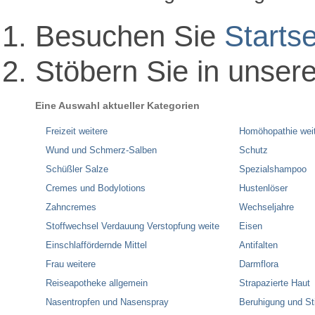
Besuchen Sie
Startse
Stöbern Sie in unser
Eine Auswahl aktueller Kategorien
Freizeit weitere
Homöhopathie wei
Wund und Schmerz-Salben
Schutz
Schüßler Salze
Spezialshampoo
Cremes und Bodylotions
Hustenlöser
Zahncremes
Wechseljahre
Stoffwechsel Verdauung Verstopfung weite
Eisen
Einschlaffördernde Mittel
Antifalten
Frau weitere
Darmflora
Reiseapotheke allgemein
Strapazierte Haut
Nasentropfen und Nasenspray
Beruhigung und S