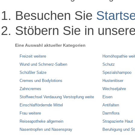
Besuchen Sie
Startse
Stöbern Sie in unser
Eine Auswahl aktueller Kategorien
Freizeit weitere
Homöhopathie wei
Wund und Schmerz-Salben
Schutz
Schüßler Salze
Spezialshampoo
Cremes und Bodylotions
Hustenlöser
Zahncremes
Wechseljahre
Stoffwechsel Verdauung Verstopfung weite
Eisen
Einschlaffördernde Mittel
Antifalten
Frau weitere
Darmflora
Reiseapotheke allgemein
Strapazierte Haut
Nasentropfen und Nasenspray
Beruhigung und S