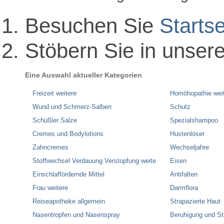
Besuchen Sie
Startse
Stöbern Sie in unser
Eine Auswahl aktueller Kategorien
Freizeit weitere
Homöhopathie wei
Wund und Schmerz-Salben
Schutz
Schüßler Salze
Spezialshampoo
Cremes und Bodylotions
Hustenlöser
Zahncremes
Wechseljahre
Stoffwechsel Verdauung Verstopfung weite
Eisen
Einschlaffördernde Mittel
Antifalten
Frau weitere
Darmflora
Reiseapotheke allgemein
Strapazierte Haut
Nasentropfen und Nasenspray
Beruhigung und S