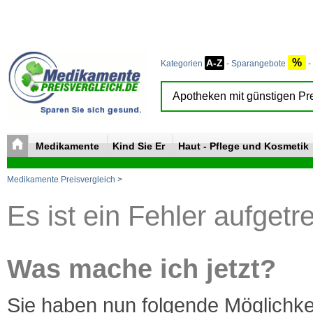
%
A-Z
Kategorien
-
Sparangebote
-
Medikamente
Kind Sie Er
Haut - Pflege und Kosmetik
Medikamente Preisvergleich
>
Es ist ein Fehler aufgetr
Was mache ich jetzt?
Sie haben nun folgende Möglichke