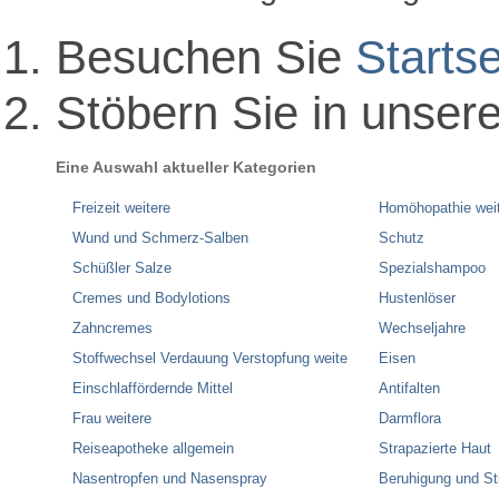
Besuchen Sie
Startse
Stöbern Sie in unser
Eine Auswahl aktueller Kategorien
Freizeit weitere
Homöhopathie wei
Wund und Schmerz-Salben
Schutz
Schüßler Salze
Spezialshampoo
Cremes und Bodylotions
Hustenlöser
Zahncremes
Wechseljahre
Stoffwechsel Verdauung Verstopfung weite
Eisen
Einschlaffördernde Mittel
Antifalten
Frau weitere
Darmflora
Reiseapotheke allgemein
Strapazierte Haut
Nasentropfen und Nasenspray
Beruhigung und S