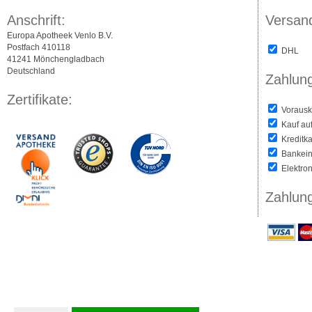
Anschrift:
Versan
Europa Apotheek Venlo B.V.
Postfach 410118
DHL
41241 Mönchengladbach
Deutschland
Zahlung
Zertifikate:
Vorausk
Kauf au
Kreditka
Bankein
Elektro
Zahlun