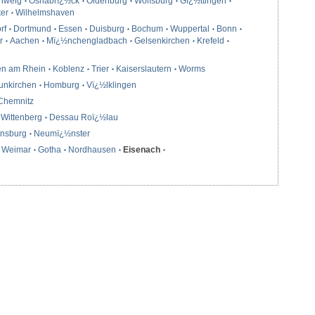
hweig
Osnabrï¿½ck
Oldenburg
Wolfsburg
Gï¿½ttingen
ter
Wilhelmshaven
rf
Dortmund
Essen
Duisburg
Bochum
Wuppertal
Bonn
r
Aachen
Mï¿½nchengladbach
Gelsenkirchen
Krefeld
en am Rhein
Koblenz
Trier
Kaiserslautern
Worms
unkirchen
Homburg
Vï¿½lklingen
Chemnitz
Wittenberg
Dessau Roï¿½lau
ensburg
Neumï¿½nster
Weimar
Gotha
Nordhausen
Eisenach