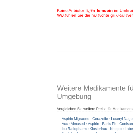
Keine Anbieter fï¿½r
lemocin
im Umkre
Wï¿½hlen Sie die nï¿½chte grï¿½ï¿½ere
Weitere Medikamente fü
Umgebung
Vergleichen Sie weitere Preise für Medikament
Aspirin Migraene
Cerazette
Loceryl Nage
Acc
Almased
Aspirin
Basis Ph
Conisan
Ibu Ratiopharm
Klosterfrau
Kneipp
Label