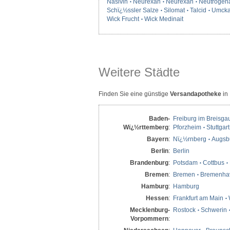
Nasivin
Neurexan
Neurexan
Neutrogen
Schï¿½ssler Salze
Silomat
Talcid
Umcka
Wick Frucht
Wick Medinait
Weitere Städte
Finden Sie eine günstige
Versandapotheke
in
Baden-
Freiburg im Breisga
Wï¿½rttemberg
:
Pforzheim
Stuttgart
Bayern
:
Nï¿½rnberg
Augsb
Berlin
:
Berlin
Brandenburg
:
Potsdam
Cottbus
Bremen
:
Bremen
Bremenha
Hamburg
:
Hamburg
Hessen
:
Frankfurt am Main
Mecklenburg-
Rostock
Schwerin
Vorpommern
: