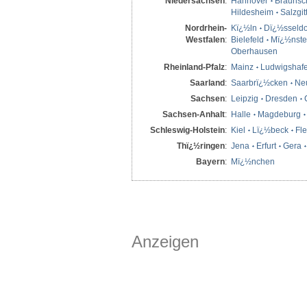
Niedersachsen
:
Hannover
Braunsc
Hildesheim
Salzgit
Nordrhein-
Kï¿½ln
Dï¿½sseldo
Westfalen
:
Bielefeld
Mï¿½nste
Oberhausen
Rheinland-Pfalz
:
Mainz
Ludwigshaf
Saarland
:
Saarbrï¿½cken
Ne
Sachsen
:
Leipzig
Dresden
Sachsen-Anhalt
:
Halle
Magdeburg
Schleswig-Holstein
:
Kiel
Lï¿½beck
Fl
Thï¿½ringen
:
Jena
Erfurt
Gera
Bayern
:
Mï¿½nchen
Anzeigen