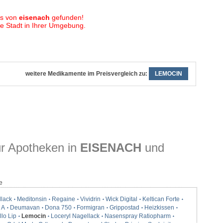
is von
eisenach
gefunden!
 Stadt in Ihrer Umgebung.
weitere Medikamente im Preisvergleich zu:
LEMOCIN
r Apotheken in
EISENACH
und
e
llack
Meditonsin
Regaine
Vividrin
Wick Digital
Keltican Forte
 A
Deumavan
Dona 750
Formigran
Grippostad
Heizkissen
lo Lip
Lemocin
Loceryl Nagellack
Nasenspray Ratiopharm