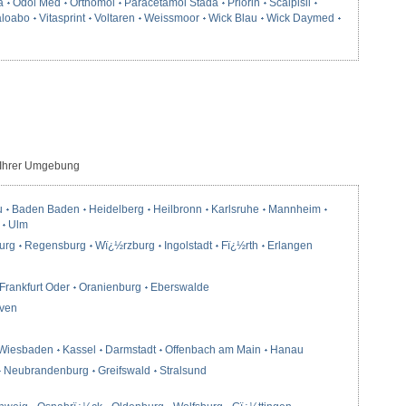
a
Odol Med
Orthomol
Paracetamol Stada
Priorin
Scalpisil
loabo
Vitasprint
Voltaren
Weissmoor
Wick Blau
Wick Daymed
 Ihrer Umgebung
u
Baden Baden
Heidelberg
Heilbronn
Karlsruhe
Mannheim
Ulm
urg
Regensburg
Wï¿½rzburg
Ingolstadt
Fï¿½rth
Erlangen
Frankfurt Oder
Oranienburg
Eberswalde
ven
Wiesbaden
Kassel
Darmstadt
Offenbach am Main
Hanau
Neubrandenburg
Greifswald
Stralsund