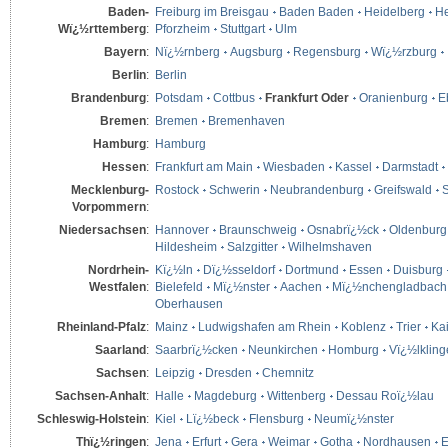
Baden-
Freiburg im Breisgau
Baden Baden
Heidelberg
He
Wï¿½rttemberg
:
Pforzheim
Stuttgart
Ulm
Bayern
:
Nï¿½rnberg
Augsburg
Regensburg
Wï¿½rzburg
Berlin
:
Berlin
Brandenburg
:
Potsdam
Cottbus
Frankfurt Oder
Oranienburg
E
Bremen
:
Bremen
Bremenhaven
Hamburg
:
Hamburg
Hessen
:
Frankfurt am Main
Wiesbaden
Kassel
Darmstadt
Mecklenburg-
Rostock
Schwerin
Neubrandenburg
Greifswald
S
Vorpommern
:
Niedersachsen
:
Hannover
Braunschweig
Osnabrï¿½ck
Oldenburg
Hildesheim
Salzgitter
Wilhelmshaven
Nordrhein-
Kï¿½ln
Dï¿½sseldorf
Dortmund
Essen
Duisburg
Westfalen
:
Bielefeld
Mï¿½nster
Aachen
Mï¿½nchengladbach
Oberhausen
Rheinland-Pfalz
:
Mainz
Ludwigshafen am Rhein
Koblenz
Trier
Kai
Saarland
:
Saarbrï¿½cken
Neunkirchen
Homburg
Vï¿½lklin
Sachsen
:
Leipzig
Dresden
Chemnitz
Sachsen-Anhalt
:
Halle
Magdeburg
Wittenberg
Dessau Roï¿½lau
Schleswig-Holstein
:
Kiel
Lï¿½beck
Flensburg
Neumï¿½nster
Thï¿½ringen
:
Jena
Erfurt
Gera
Weimar
Gotha
Nordhausen
E