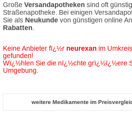
Große
Versandapotheken
sind oft günstig
Straßenapotheke. Bei einigen Versandapot
Sie als
Neukunde
von günstigen online A
Rabatten
.
Keine Anbieter fï¿½r
neurexan
im Umkrei
gefunden!
Wï¿½hlen Sie die nï¿½chte grï¿½ï¿½ere St
Umgebung.
weitere Medikamente im Preisverglei