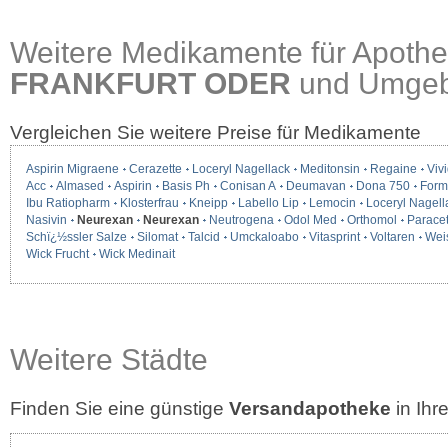
Weitere Medikamente für Apothe
FRANKFURT ODER
und Umge
Vergleichen Sie weitere Preise für Medikamente
Aspirin Migraene
Cerazette
Loceryl Nagellack
Meditonsin
Regaine
Vivi
Acc
Almased
Aspirin
Basis Ph
Conisan A
Deumavan
Dona 750
Form
Ibu Ratiopharm
Klosterfrau
Kneipp
Labello Lip
Lemocin
Loceryl Nagell
Nasivin
Neurexan
Neurexan
Neutrogena
Odol Med
Orthomol
Parace
Schï¿½ssler Salze
Silomat
Talcid
Umckaloabo
Vitasprint
Voltaren
Wei
Wick Frucht
Wick Medinait
Weitere Städte
Finden Sie eine günstige
Versandapotheke
in Ih