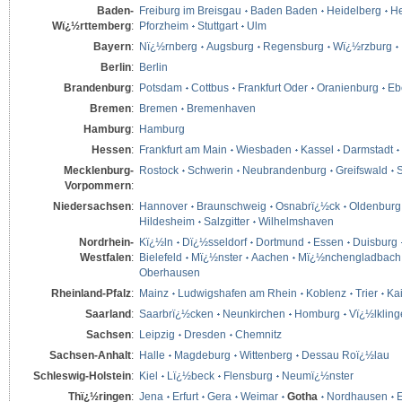
Baden-
Freiburg im Breisgau
Baden Baden
Heidelberg
He
Wï¿½rttemberg
:
Pforzheim
Stuttgart
Ulm
Bayern
:
Nï¿½rnberg
Augsburg
Regensburg
Wï¿½rzburg
Berlin
:
Berlin
Brandenburg
:
Potsdam
Cottbus
Frankfurt Oder
Oranienburg
Eb
Bremen
:
Bremen
Bremenhaven
Hamburg
:
Hamburg
Hessen
:
Frankfurt am Main
Wiesbaden
Kassel
Darmstadt
Mecklenburg-
Rostock
Schwerin
Neubrandenburg
Greifswald
S
Vorpommern
:
Niedersachsen
:
Hannover
Braunschweig
Osnabrï¿½ck
Oldenburg
Hildesheim
Salzgitter
Wilhelmshaven
Nordrhein-
Kï¿½ln
Dï¿½sseldorf
Dortmund
Essen
Duisburg
Westfalen
:
Bielefeld
Mï¿½nster
Aachen
Mï¿½nchengladbach
Oberhausen
Rheinland-Pfalz
:
Mainz
Ludwigshafen am Rhein
Koblenz
Trier
Kai
Saarland
:
Saarbrï¿½cken
Neunkirchen
Homburg
Vï¿½lklin
Sachsen
:
Leipzig
Dresden
Chemnitz
Sachsen-Anhalt
:
Halle
Magdeburg
Wittenberg
Dessau Roï¿½lau
Schleswig-Holstein
:
Kiel
Lï¿½beck
Flensburg
Neumï¿½nster
Thï¿½ringen
:
Jena
Erfurt
Gera
Weimar
Gotha
Nordhausen