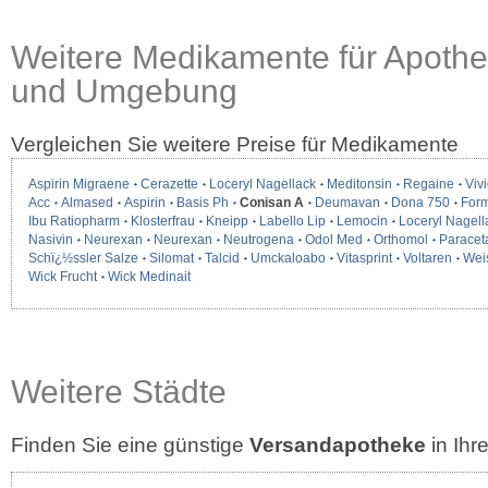
Weitere Medikamente für Apoth
und Umgebung
Vergleichen Sie weitere Preise für Medikamente
Aspirin Migraene
Cerazette
Loceryl Nagellack
Meditonsin
Regaine
Vivi
Acc
Almased
Aspirin
Basis Ph
Conisan A
Deumavan
Dona 750
Form
Ibu Ratiopharm
Klosterfrau
Kneipp
Labello Lip
Lemocin
Loceryl Nagell
Nasivin
Neurexan
Neurexan
Neutrogena
Odol Med
Orthomol
Paracet
Schï¿½ssler Salze
Silomat
Talcid
Umckaloabo
Vitasprint
Voltaren
Wei
Wick Frucht
Wick Medinait
Weitere Städte
Finden Sie eine günstige
Versandapotheke
in Ih