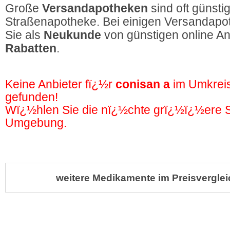
Große
Versandapotheken
sind oft günstig
Straßenapotheke. Bei einigen Versandapot
Sie als
Neukunde
von günstigen online A
Rabatten
.
Keine Anbieter fï¿½r
conisan a
im Umkrei
gefunden!
Wï¿½hlen Sie die nï¿½chte grï¿½ï¿½ere St
Umgebung.
weitere Medikamente im Preisverglei