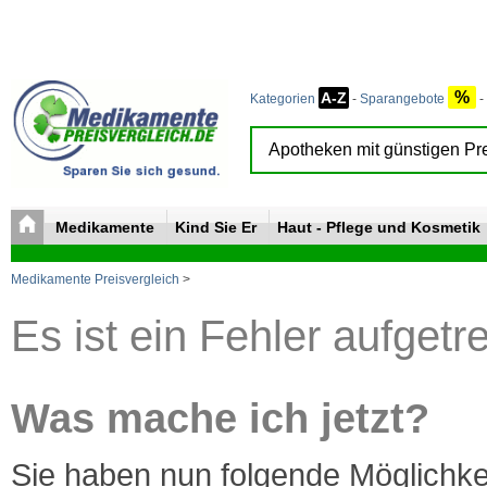
%
A-Z
Kategorien
-
Sparangebote
-
Medikamente
Kind Sie Er
Haut - Pflege und Kosmetik
Medikamente Preisvergleich
>
Es ist ein Fehler aufgetr
Was mache ich jetzt?
Sie haben nun folgende Möglichke