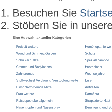
Besuchen Sie
Startse
Stöbern Sie in unser
Eine Auswahl aktueller Kategorien
Freizeit weitere
Homöhopathie wei
Wund und Schmerz-Salben
Schutz
Schüßler Salze
Spezialshampoo
Cremes und Bodylotions
Hustenlöser
Zahncremes
Wechseljahre
Stoffwechsel Verdauung Verstopfung weite
Eisen
Einschlaffördernde Mittel
Antifalten
Frau weitere
Darmflora
Reiseapotheke allgemein
Strapazierte Haut
Nasentropfen und Nasenspray
Beruhigung und S