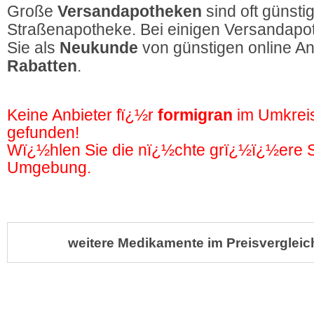
Große
Versandapotheken
sind oft günstig
Straßenapotheke. Bei einigen Versandapot
Sie als
Neukunde
von günstigen online A
Rabatten
.
Keine Anbieter fï¿½r
formigran
im Umkrei
gefunden!
Wï¿½hlen Sie die nï¿½chte grï¿½ï¿½ere St
Umgebung.
weitere Medikamente im Preisvergleic