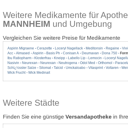
Weitere Medikamente für Apothe
MANNHEIM
und Umgebung
Vergleichen Sie weitere Preise für Medikamente
Aspirin Migraene
Cerazette
Loceryl Nagellack
Meditonsin
Regaine
Vivi
Acc
Almased
Aspirin
Basis Ph
Conisan A
Deumavan
Dona 750
Form
Ibu Ratiopharm
Klosterfrau
Kneipp
Labello Lip
Lemocin
Loceryl Nagell
Nasivin
Neurexan
Neurexan
Neutrogena
Odol Med
Orthomol
Paracet
Schï¿½ssler Salze
Silomat
Talcid
Umckaloabo
Vitasprint
Voltaren
Wei
Wick Frucht
Wick Medinait
Weitere Städte
Finden Sie eine günstige
Versandapotheke
in Ih