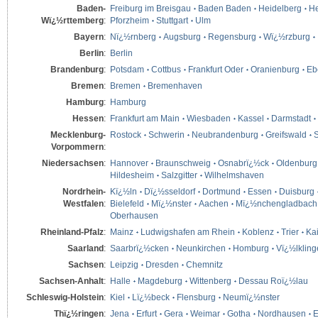
Baden-
Freiburg im Breisgau
Baden Baden
Heidelberg
He
Wï¿½rttemberg
:
Pforzheim
Stuttgart
Ulm
Bayern
:
Nï¿½rnberg
Augsburg
Regensburg
Wï¿½rzburg
Berlin
:
Berlin
Brandenburg
:
Potsdam
Cottbus
Frankfurt Oder
Oranienburg
Eb
Bremen
:
Bremen
Bremenhaven
Hamburg
:
Hamburg
Hessen
:
Frankfurt am Main
Wiesbaden
Kassel
Darmstadt
Mecklenburg-
Rostock
Schwerin
Neubrandenburg
Greifswald
S
Vorpommern
:
Niedersachsen
:
Hannover
Braunschweig
Osnabrï¿½ck
Oldenburg
Hildesheim
Salzgitter
Wilhelmshaven
Nordrhein-
Kï¿½ln
Dï¿½sseldorf
Dortmund
Essen
Duisburg
Westfalen
:
Bielefeld
Mï¿½nster
Aachen
Mï¿½nchengladbach
Oberhausen
Rheinland-Pfalz
:
Mainz
Ludwigshafen am Rhein
Koblenz
Trier
Kai
Saarland
:
Saarbrï¿½cken
Neunkirchen
Homburg
Vï¿½lklin
Sachsen
:
Leipzig
Dresden
Chemnitz
Sachsen-Anhalt
:
Halle
Magdeburg
Wittenberg
Dessau Roï¿½lau
Schleswig-Holstein
:
Kiel
Lï¿½beck
Flensburg
Neumï¿½nster
Thï¿½ringen
:
Jena
Erfurt
Gera
Weimar
Gotha
Nordhausen
E