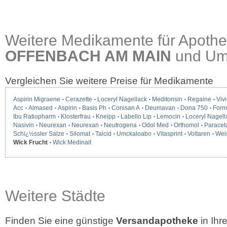
Weitere Medikamente für Apothe
OFFENBACH AM MAIN
und U
Vergleichen Sie weitere Preise für Medikamente
Aspirin Migraene
Cerazette
Loceryl Nagellack
Meditonsin
Regaine
Vivi
Acc
Almased
Aspirin
Basis Ph
Conisan A
Deumavan
Dona 750
Form
Ibu Ratiopharm
Klosterfrau
Kneipp
Labello Lip
Lemocin
Loceryl Nagell
Nasivin
Neurexan
Neurexan
Neutrogena
Odol Med
Orthomol
Paracet
Schï¿½ssler Salze
Silomat
Talcid
Umckaloabo
Vitasprint
Voltaren
Wei
Wick Frucht
Wick Medinait
Weitere Städte
Finden Sie eine günstige
Versandapotheke
in Ih