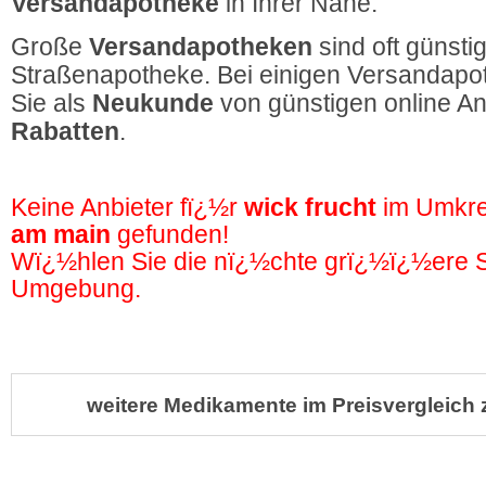
Versandapotheke
in Ihrer Nähe.
Große
Versandapotheken
sind oft günstig
Straßenapotheke. Bei einigen Versandapot
Sie als
Neukunde
von günstigen online A
Rabatten
.
Keine Anbieter fï¿½r
wick frucht
im Umkre
am main
gefunden!
Wï¿½hlen Sie die nï¿½chte grï¿½ï¿½ere St
Umgebung.
weitere Medikamente im Preisvergleich 