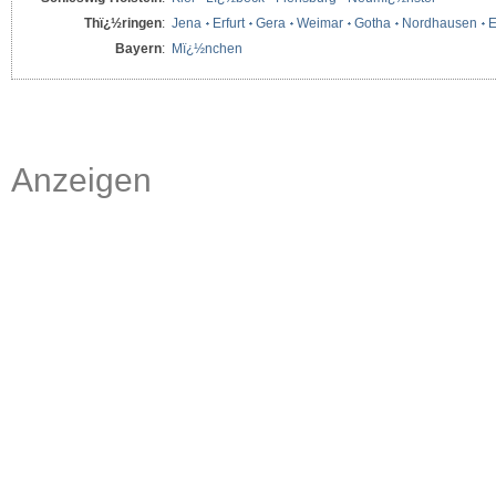
Thï¿½ringen
:
Jena
Erfurt
Gera
Weimar
Gotha
Nordhausen
E
Bayern
:
Mï¿½nchen
Anzeigen