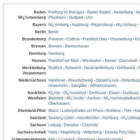
Baden-
Freiburg im Breisgau
Baden Baden
Heidelberg
He
Wï¿½rttemberg
:
Pforzheim
Stuttgart
Ulm
Bayern
:
Nï¿½rnberg
Augsburg
Regensburg
Wï¿½rzburg
Berlin
:
Berlin
Brandenburg
:
Potsdam
Cottbus
Frankfurt Oder
Oranienburg
Eb
Bremen
:
Bremen
Bremenhaven
Hamburg
:
Hamburg
Hessen
:
Frankfurt am Main
Wiesbaden
Kassel
Darmstadt
Mecklenburg-
Rostock
Schwerin
Neubrandenburg
Greifswald
S
Vorpommern
:
Niedersachsen
:
Hannover
Braunschweig
Osnabrï¿½ck
Oldenburg
Hildesheim
Salzgitter
Wilhelmshaven
Nordrhein-
Kï¿½ln
Dï¿½sseldorf
Dortmund
Essen
Duisburg
Westfalen
:
Bielefeld
Mï¿½nster
Aachen
Mï¿½nchengladbach
Oberhausen
Rheinland-Pfalz
:
Mainz
Ludwigshafen am Rhein
Koblenz
Trier
Kai
Saarland
:
Saarbrï¿½cken
Neunkirchen
Homburg
Vï¿½lklin
Sachsen
:
Leipzig
Dresden
Chemnitz
Sachsen-Anhalt
:
Halle
Magdeburg
Wittenberg
Dessau Roï¿½lau
Schleswig-Holstein
:
Kiel
Lï¿½beck
Flensburg
Neumï¿½nster