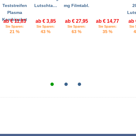
Teststreifen
Lutschta…
mg Filmtabl.
2
Plasma
Lut
Kombipaket
ab € 11,83
ab € 3,85
ab € 27,95
ab € 14,77
ab 
Sie Sparen:
Sie Sparen:
Sie Sparen:
Sie Sparen:
Sie 
21 %
43 %
63 %
35 %
4
•
•
•