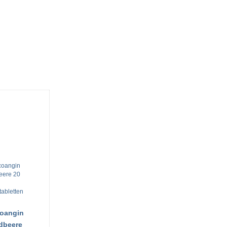
oangin
dbeere