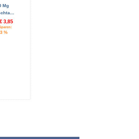
0 Mg
schta…
€ 3,85
Sparen:
3 %