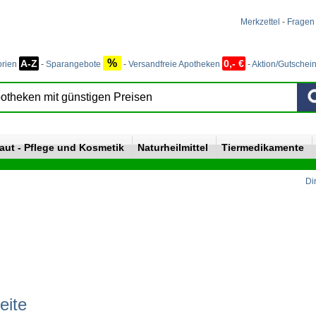
Merkzettel
-
Fragen
%
A-Z
0,- €
orien
-
Sparangebote
-
Versandfreie Apotheken
-
Aktion/Gutschei
aut - Pflege und Kosmetik
Naturheilmittel
Tiermedikamente
Di
eite