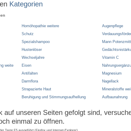
ren
Kategorien
ien
Homöhopathie weitere
Augenpflege
Schutz
Verdauungsförde
Spezialshampoo
Mann Potenzmitt
Hustenlöser
Gedächtsnistärk
Wechseljahre
Vitamin C
ng weite
Eisen
Nahrungsergänzu
Antifalten
Magnesium
Darmflora
Nagellack
Strapazierte Haut
Mineralstoffe wei
Beruhigung und Stimmungsaufhellung
Aufbaunahrung
auf unseren Seiten gefolgt sind, versuchen
och einmal zu öffnen.
 der Taste F5 ausgeführt (Firefox und Internet-Explorer).