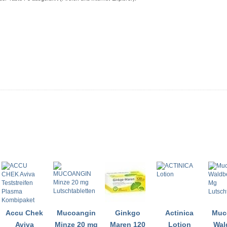
Accu Chek
Mucoangin
Ginkgo
Actinica
Muc
Aviva
Minze 20 mg
Maren 120
Lotion
Wal