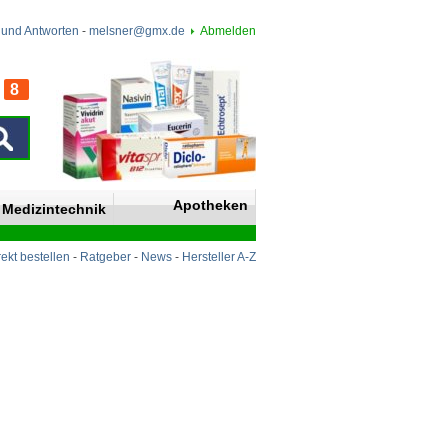
 und Antworten
-
melsner@gmx.de
Abmelden
8
n
Apotheken
Medizintechnik
rekt bestellen
-
Ratgeber
-
News
-
Hersteller A-Z