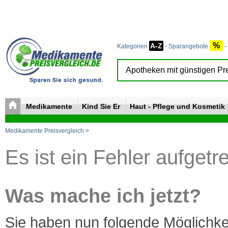
%
A-Z
Kategorien
-
Sparangebote
-
Medikamente
Kind Sie Er
Haut - Pflege und Kosmetik
Medikamente Preisvergleich
>
Es ist ein Fehler aufgetr
Was mache ich jetzt?
Sie haben nun folgende Möglichke