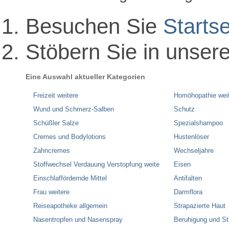
Besuchen Sie
Startse
Stöbern Sie in unser
Eine Auswahl aktueller Kategorien
Freizeit weitere
Homöhopathie wei
Wund und Schmerz-Salben
Schutz
Schüßler Salze
Spezialshampoo
Cremes und Bodylotions
Hustenlöser
Zahncremes
Wechseljahre
Stoffwechsel Verdauung Verstopfung weite
Eisen
Einschlaffördernde Mittel
Antifalten
Frau weitere
Darmflora
Reiseapotheke allgemein
Strapazierte Haut
Nasentropfen und Nasenspray
Beruhigung und S