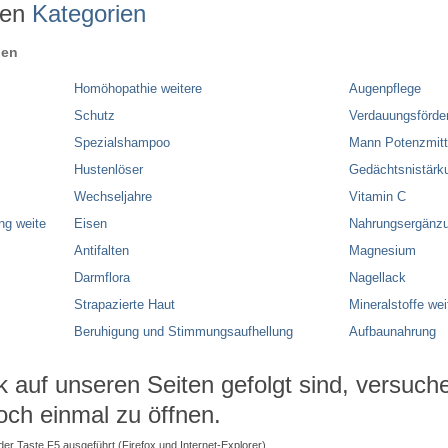
ren
Kategorien
ien
Homöhopathie weitere
Augenpflege
Schutz
Verdauungsförde
Spezialshampoo
Mann Potenzmitt
Hustenlöser
Gedächtsnistärk
Wechseljahre
Vitamin C
ng weite
Eisen
Nahrungsergänzu
Antifalten
Magnesium
Darmflora
Nagellack
Strapazierte Haut
Mineralstoffe wei
Beruhigung und Stimmungsaufhellung
Aufbaunahrung
auf unseren Seiten gefolgt sind, versuchen
och einmal zu öffnen.
 der Taste F5 ausgeführt (Firefox und Internet-Explorer).