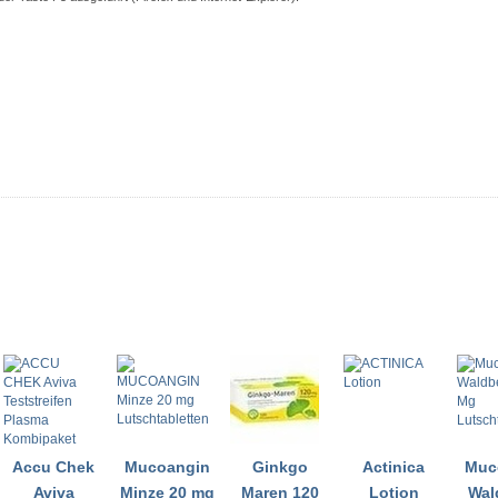
Accu Chek
Mucoangin
Ginkgo
Actinica
Muc
Aviva
Minze 20 mg
Maren 120
Lotion
Wal