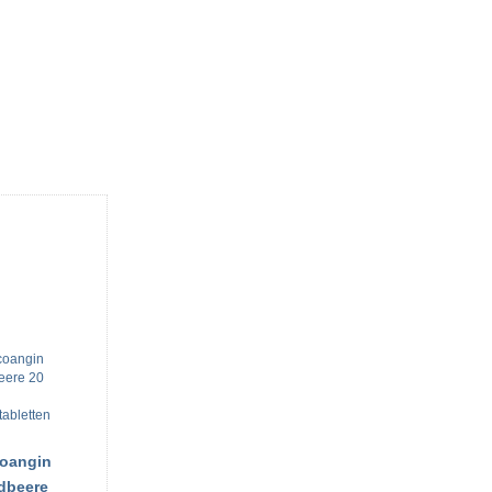
oangin
dbeere