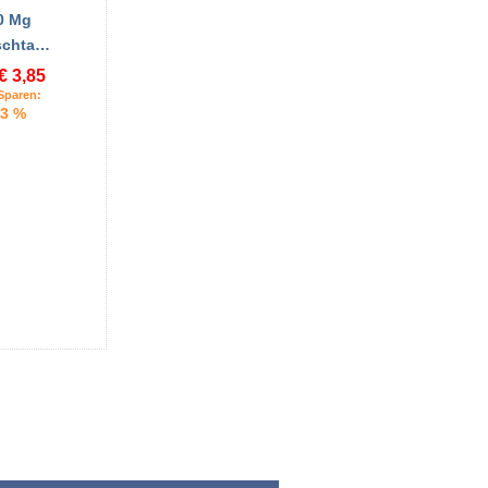
0 Mg
schta…
€ 3,85
Sparen:
3 %