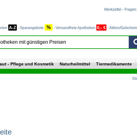
Merkzettel
-
Fragen
%
A-Z
0,- €
orien
-
Sparangebote
-
Versandfreie Apotheken
-
Aktion/Gutschei
aut - Pflege und Kosmetik
Naturheilmittel
Tiermedikamente
Di
eite