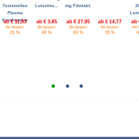
Teststreifen
Lutschta…
mg Filmtabl.
2
Plasma
Lut
Kombipaket
ab € 11,83
ab € 3,85
ab € 27,95
ab € 14,77
ab 
Sie Sparen:
Sie Sparen:
Sie Sparen:
Sie Sparen:
Sie 
21 %
43 %
63 %
35 %
4
•
•
•