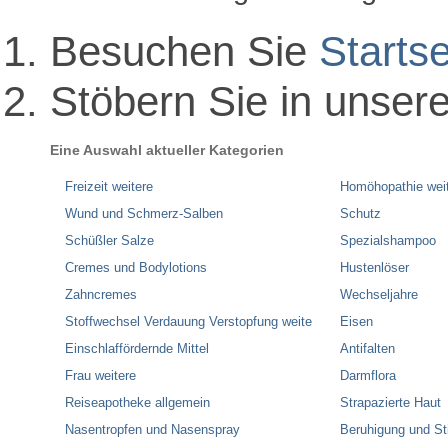
Besuchen Sie
Startse
Stöbern Sie in unser
Eine Auswahl aktueller Kategorien
Freizeit weitere
Homöhopathie wei
Wund und Schmerz-Salben
Schutz
Schüßler Salze
Spezialshampoo
Cremes und Bodylotions
Hustenlöser
Zahncremes
Wechseljahre
Stoffwechsel Verdauung Verstopfung weite
Eisen
Einschlaffördernde Mittel
Antifalten
Frau weitere
Darmflora
Reiseapotheke allgemein
Strapazierte Haut
Nasentropfen und Nasenspray
Beruhigung und S