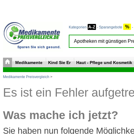
%
A-Z
Kategorien
-
Sparangebote
-
Medikamente
Kind Sie Er
Haut - Pflege und Kosmetik
Medikamente Preisvergleich
>
Es ist ein Fehler aufgetr
Was mache ich jetzt?
Sie haben nun folgende Möglichke