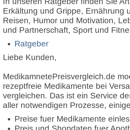
In unseren Ratgeber finden Sie Art
Erkältung und Grippe, Ernährung u
Reisen, Humor und Motivation, Leb
und Partnerschaft, Sport und Fitn
Ratgeber
Liebe Kunden,
MedikamnetePreisvergleich.de moec
rezeptfreie Medikamente bei Vers
vergleichen. Das ist ein Service d
aller notwendigen Prozesse, einige 
Preise fuer Medikamente einle
Preis und Shopdaten fuer Apot