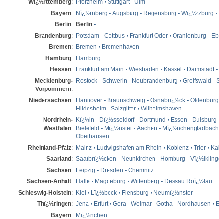
Wï¿½rttemberg
:
Pforzheim
Stuttgart
Ulm
Bayern
:
Nï¿½rnberg
Augsburg
Regensburg
Wï¿½rzburg
Berlin
:
Berlin
Brandenburg
:
Potsdam
Cottbus
Frankfurt Oder
Oranienburg
Eb
Bremen
:
Bremen
Bremenhaven
Hamburg
:
Hamburg
Hessen
:
Frankfurt am Main
Wiesbaden
Kassel
Darmstadt
Mecklenburg-
Rostock
Schwerin
Neubrandenburg
Greifswald
S
Vorpommern
:
Niedersachsen
:
Hannover
Braunschweig
Osnabrï¿½ck
Oldenburg
Hildesheim
Salzgitter
Wilhelmshaven
Nordrhein-
Kï¿½ln
Dï¿½sseldorf
Dortmund
Essen
Duisburg
Westfalen
:
Bielefeld
Mï¿½nster
Aachen
Mï¿½nchengladbach
Oberhausen
Rheinland-Pfalz
:
Mainz
Ludwigshafen am Rhein
Koblenz
Trier
Kai
Saarland
:
Saarbrï¿½cken
Neunkirchen
Homburg
Vï¿½lklin
Sachsen
:
Leipzig
Dresden
Chemnitz
Sachsen-Anhalt
:
Halle
Magdeburg
Wittenberg
Dessau Roï¿½lau
Schleswig-Holstein
:
Kiel
Lï¿½beck
Flensburg
Neumï¿½nster
Thï¿½ringen
:
Jena
Erfurt
Gera
Weimar
Gotha
Nordhausen
E
Bayern
:
Mï¿½nchen