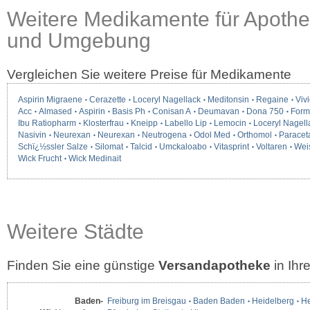
Weitere Medikamente für Apoth
und Umgebung
Vergleichen Sie weitere Preise für Medikamente
Aspirin Migraene
Cerazette
Loceryl Nagellack
Meditonsin
Regaine
Vivi
Acc
Almased
Aspirin
Basis Ph
Conisan A
Deumavan
Dona 750
Form
Ibu Ratiopharm
Klosterfrau
Kneipp
Labello Lip
Lemocin
Loceryl Nagell
Nasivin
Neurexan
Neurexan
Neutrogena
Odol Med
Orthomol
Paracet
Schï¿½ssler Salze
Silomat
Talcid
Umckaloabo
Vitasprint
Voltaren
Wei
Wick Frucht
Wick Medinait
Weitere Städte
Finden Sie eine günstige
Versandapotheke
in Ih
Baden-
Freiburg im Breisgau
Baden Baden
Heidelberg
He