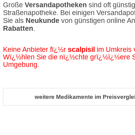
Große
Versandapotheken
sind oft günstig
Straßenapotheke. Bei einigen Versandapot
Sie als
Neukunde
von günstigen online A
Rabatten
.
Keine Anbieter fï¿½r
scalpisil
im Umkreis
Wï¿½hlen Sie die nï¿½chte grï¿½ï¿½ere St
Umgebung.
weitere Medikamente im Preisvergle