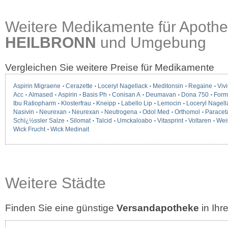
Weitere Medikamente für Apothe
HEILBRONN
und Umgebung
Vergleichen Sie weitere Preise für Medikamente
Aspirin Migraene
Cerazette
Loceryl Nagellack
Meditonsin
Regaine
Vivi
Acc
Almased
Aspirin
Basis Ph
Conisan A
Deumavan
Dona 750
Form
Ibu Ratiopharm
Klosterfrau
Kneipp
Labello Lip
Lemocin
Loceryl Nagell
Nasivin
Neurexan
Neurexan
Neutrogena
Odol Med
Orthomol
Paracet
Schï¿½ssler Salze
Silomat
Talcid
Umckaloabo
Vitasprint
Voltaren
Wei
Wick Frucht
Wick Medinait
Weitere Städte
Finden Sie eine günstige
Versandapotheke
in Ih