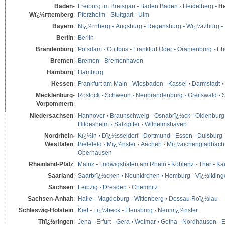
Baden-
Freiburg im Breisgau
Baden Baden
Heidelberg
He
Wï¿½rttemberg
:
Pforzheim
Stuttgart
Ulm
Bayern
:
Nï¿½rnberg
Augsburg
Regensburg
Wï¿½rzburg
Berlin
:
Berlin
Brandenburg
:
Potsdam
Cottbus
Frankfurt Oder
Oranienburg
Eb
Bremen
:
Bremen
Bremenhaven
Hamburg
:
Hamburg
Hessen
:
Frankfurt am Main
Wiesbaden
Kassel
Darmstadt
Mecklenburg-
Rostock
Schwerin
Neubrandenburg
Greifswald
S
Vorpommern
:
Niedersachsen
:
Hannover
Braunschweig
Osnabrï¿½ck
Oldenburg
Hildesheim
Salzgitter
Wilhelmshaven
Nordrhein-
Kï¿½ln
Dï¿½sseldorf
Dortmund
Essen
Duisburg
Westfalen
:
Bielefeld
Mï¿½nster
Aachen
Mï¿½nchengladbach
Oberhausen
Rheinland-Pfalz
:
Mainz
Ludwigshafen am Rhein
Koblenz
Trier
Kai
Saarland
:
Saarbrï¿½cken
Neunkirchen
Homburg
Vï¿½lklin
Sachsen
:
Leipzig
Dresden
Chemnitz
Sachsen-Anhalt
:
Halle
Magdeburg
Wittenberg
Dessau Roï¿½lau
Schleswig-Holstein
:
Kiel
Lï¿½beck
Flensburg
Neumï¿½nster
Thï¿½ringen
:
Jena
Erfurt
Gera
Weimar
Gotha
Nordhausen
E