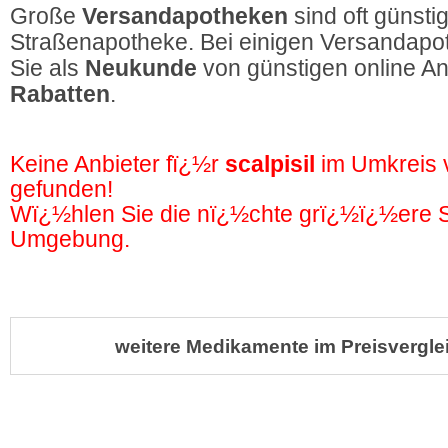
Große
Versandapotheken
sind oft günstig
Straßenapotheke. Bei einigen Versandapot
Sie als
Neukunde
von günstigen online A
Rabatten
.
Keine Anbieter fï¿½r
scalpisil
im Umkreis
gefunden!
Wï¿½hlen Sie die nï¿½chte grï¿½ï¿½ere St
Umgebung.
weitere Medikamente im Preisvergle