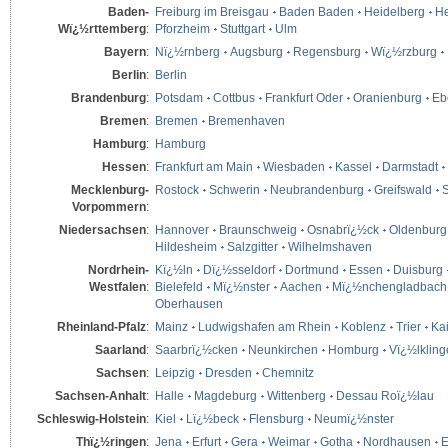
Baden-
Freiburg im Breisgau
Baden Baden
Heidelberg
He
Wï¿½rttemberg
:
Pforzheim
Stuttgart
Ulm
Bayern
:
Nï¿½rnberg
Augsburg
Regensburg
Wï¿½rzburg
Berlin
:
Berlin
Brandenburg
:
Potsdam
Cottbus
Frankfurt Oder
Oranienburg
Eb
Bremen
:
Bremen
Bremenhaven
Hamburg
:
Hamburg
Hessen
:
Frankfurt am Main
Wiesbaden
Kassel
Darmstadt
Mecklenburg-
Rostock
Schwerin
Neubrandenburg
Greifswald
S
Vorpommern
:
Niedersachsen
:
Hannover
Braunschweig
Osnabrï¿½ck
Oldenburg
Hildesheim
Salzgitter
Wilhelmshaven
Nordrhein-
Kï¿½ln
Dï¿½sseldorf
Dortmund
Essen
Duisburg
Westfalen
:
Bielefeld
Mï¿½nster
Aachen
Mï¿½nchengladbach
Oberhausen
Rheinland-Pfalz
:
Mainz
Ludwigshafen am Rhein
Koblenz
Trier
Kai
Saarland
:
Saarbrï¿½cken
Neunkirchen
Homburg
Vï¿½lklin
Sachsen
:
Leipzig
Dresden
Chemnitz
Sachsen-Anhalt
:
Halle
Magdeburg
Wittenberg
Dessau Roï¿½lau
Schleswig-Holstein
:
Kiel
Lï¿½beck
Flensburg
Neumï¿½nster
Thï¿½ringen
:
Jena
Erfurt
Gera
Weimar
Gotha
Nordhausen
E