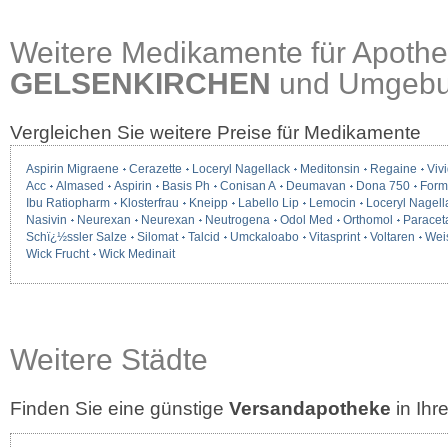
Weitere Medikamente für Apothe
GELSENKIRCHEN
und Umgeb
Vergleichen Sie weitere Preise für Medikamente
Aspirin Migraene
Cerazette
Loceryl Nagellack
Meditonsin
Regaine
Vivi
Acc
Almased
Aspirin
Basis Ph
Conisan A
Deumavan
Dona 750
Form
Ibu Ratiopharm
Klosterfrau
Kneipp
Labello Lip
Lemocin
Loceryl Nagell
Nasivin
Neurexan
Neurexan
Neutrogena
Odol Med
Orthomol
Paracet
Schï¿½ssler Salze
Silomat
Talcid
Umckaloabo
Vitasprint
Voltaren
Wei
Wick Frucht
Wick Medinait
Weitere Städte
Finden Sie eine günstige
Versandapotheke
in Ih