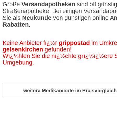
Große
Versandapotheken
sind oft günstig
Straßenapotheke. Bei einigen Versandapot
Sie als
Neukunde
von günstigen online A
Rabatten
.
Keine Anbieter fï¿½r
grippostad
im Umkre
gelsenkirchen
gefunden!
Wï¿½hlen Sie die nï¿½chte grï¿½ï¿½ere St
Umgebung.
weitere Medikamente im Preisvergleich