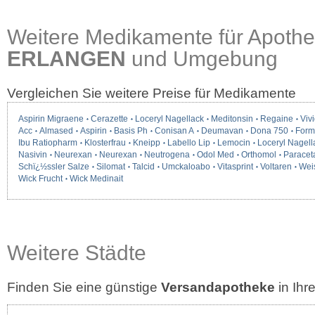
Weitere Medikamente für Apothe
ERLANGEN
und Umgebung
Vergleichen Sie weitere Preise für Medikamente
Aspirin Migraene
Cerazette
Loceryl Nagellack
Meditonsin
Regaine
Vivi
Acc
Almased
Aspirin
Basis Ph
Conisan A
Deumavan
Dona 750
Form
Ibu Ratiopharm
Klosterfrau
Kneipp
Labello Lip
Lemocin
Loceryl Nagell
Nasivin
Neurexan
Neurexan
Neutrogena
Odol Med
Orthomol
Paracet
Schï¿½ssler Salze
Silomat
Talcid
Umckaloabo
Vitasprint
Voltaren
Wei
Wick Frucht
Wick Medinait
Weitere Städte
Finden Sie eine günstige
Versandapotheke
in Ih