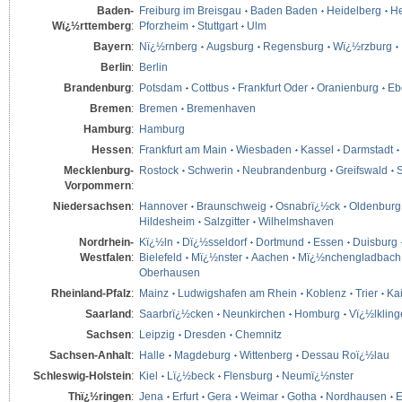
Baden-
Freiburg im Breisgau
Baden Baden
Heidelberg
He
Wï¿½rttemberg
:
Pforzheim
Stuttgart
Ulm
Bayern
:
Nï¿½rnberg
Augsburg
Regensburg
Wï¿½rzburg
Berlin
:
Berlin
Brandenburg
:
Potsdam
Cottbus
Frankfurt Oder
Oranienburg
Eb
Bremen
:
Bremen
Bremenhaven
Hamburg
:
Hamburg
Hessen
:
Frankfurt am Main
Wiesbaden
Kassel
Darmstadt
Mecklenburg-
Rostock
Schwerin
Neubrandenburg
Greifswald
S
Vorpommern
:
Niedersachsen
:
Hannover
Braunschweig
Osnabrï¿½ck
Oldenburg
Hildesheim
Salzgitter
Wilhelmshaven
Nordrhein-
Kï¿½ln
Dï¿½sseldorf
Dortmund
Essen
Duisburg
Westfalen
:
Bielefeld
Mï¿½nster
Aachen
Mï¿½nchengladbach
Oberhausen
Rheinland-Pfalz
:
Mainz
Ludwigshafen am Rhein
Koblenz
Trier
Kai
Saarland
:
Saarbrï¿½cken
Neunkirchen
Homburg
Vï¿½lklin
Sachsen
:
Leipzig
Dresden
Chemnitz
Sachsen-Anhalt
:
Halle
Magdeburg
Wittenberg
Dessau Roï¿½lau
Schleswig-Holstein
:
Kiel
Lï¿½beck
Flensburg
Neumï¿½nster
Thï¿½ringen
:
Jena
Erfurt
Gera
Weimar
Gotha
Nordhausen
E