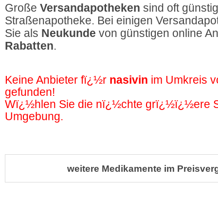
Große
Versandapotheken
sind oft günstig
Straßenapotheke. Bei einigen Versandapot
Sie als
Neukunde
von günstigen online A
Rabatten
.
Keine Anbieter fï¿½r
nasivin
im Umkreis 
gefunden!
Wï¿½hlen Sie die nï¿½chte grï¿½ï¿½ere St
Umgebung.
weitere Medikamente im Preisverg