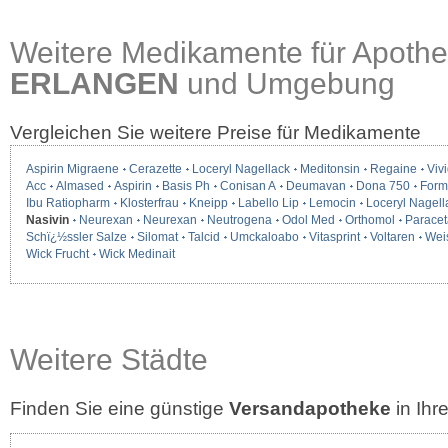
Weitere Medikamente für Apothe
ERLANGEN
und Umgebung
Vergleichen Sie weitere Preise für Medikamente
Aspirin Migraene
Cerazette
Loceryl Nagellack
Meditonsin
Regaine
Vivi
Acc
Almased
Aspirin
Basis Ph
Conisan A
Deumavan
Dona 750
Form
Ibu Ratiopharm
Klosterfrau
Kneipp
Labello Lip
Lemocin
Loceryl Nagell
Nasivin
Neurexan
Neurexan
Neutrogena
Odol Med
Orthomol
Paracet
Schï¿½ssler Salze
Silomat
Talcid
Umckaloabo
Vitasprint
Voltaren
Wei
Wick Frucht
Wick Medinait
Weitere Städte
Finden Sie eine günstige
Versandapotheke
in Ih