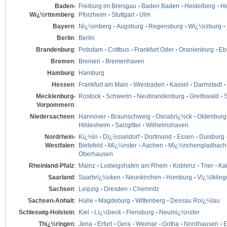
Baden-
Freiburg im Breisgau
Baden Baden
Heidelberg
He
Wï¿½rttemberg
:
Pforzheim
Stuttgart
Ulm
Bayern
:
Nï¿½rnberg
Augsburg
Regensburg
Wï¿½rzburg
Berlin
:
Berlin
Brandenburg
:
Potsdam
Cottbus
Frankfurt Oder
Oranienburg
Eb
Bremen
:
Bremen
Bremenhaven
Hamburg
:
Hamburg
Hessen
:
Frankfurt am Main
Wiesbaden
Kassel
Darmstadt
Mecklenburg-
Rostock
Schwerin
Neubrandenburg
Greifswald
S
Vorpommern
:
Niedersachsen
:
Hannover
Braunschweig
Osnabrï¿½ck
Oldenburg
Hildesheim
Salzgitter
Wilhelmshaven
Nordrhein-
Kï¿½ln
Dï¿½sseldorf
Dortmund
Essen
Duisburg
Westfalen
:
Bielefeld
Mï¿½nster
Aachen
Mï¿½nchengladbach
Oberhausen
Rheinland-Pfalz
:
Mainz
Ludwigshafen am Rhein
Koblenz
Trier
Kai
Saarland
:
Saarbrï¿½cken
Neunkirchen
Homburg
Vï¿½lklin
Sachsen
:
Leipzig
Dresden
Chemnitz
Sachsen-Anhalt
:
Halle
Magdeburg
Wittenberg
Dessau Roï¿½lau
Schleswig-Holstein
:
Kiel
Lï¿½beck
Flensburg
Neumï¿½nster
Thï¿½ringen
:
Jena
Erfurt
Gera
Weimar
Gotha
Nordhausen
E