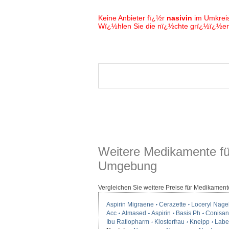
Keine Anbieter fï¿½r
nasivin
im Umkrei
Wï¿½hlen Sie die nï¿½chte grï¿½ï¿½ere
Weitere Medikamente fü
Umgebung
Vergleichen Sie weitere Preise für Medikament
Aspirin Migraene
Cerazette
Loceryl Nage
Acc
Almased
Aspirin
Basis Ph
Conisan
Ibu Ratiopharm
Klosterfrau
Kneipp
Label