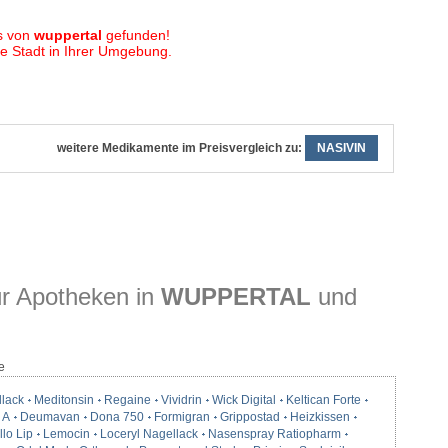
s von
wuppertal
gefunden!
 Stadt in Ihrer Umgebung.
weitere Medikamente im Preisvergleich zu:
NASIVIN
r Apotheken in
WUPPERTAL
und
e
llack
Meditonsin
Regaine
Vividrin
Wick Digital
Keltican Forte
 A
Deumavan
Dona 750
Formigran
Grippostad
Heizkissen
lo Lip
Lemocin
Loceryl Nagellack
Nasenspray Ratiopharm