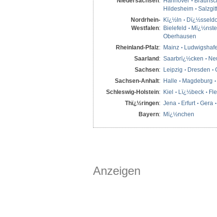
Niedersachsen
:
Hannover
Braunsc
Hildesheim
Salzgit
Nordrhein-
Kï¿½ln
Dï¿½sseldo
Westfalen
:
Bielefeld
Mï¿½nste
Oberhausen
Rheinland-Pfalz
:
Mainz
Ludwigshaf
Saarland
:
Saarbrï¿½cken
Ne
Sachsen
:
Leipzig
Dresden
Sachsen-Anhalt
:
Halle
Magdeburg
Schleswig-Holstein
:
Kiel
Lï¿½beck
Fl
Thï¿½ringen
:
Jena
Erfurt
Gera
Bayern
:
Mï¿½nchen
Anzeigen