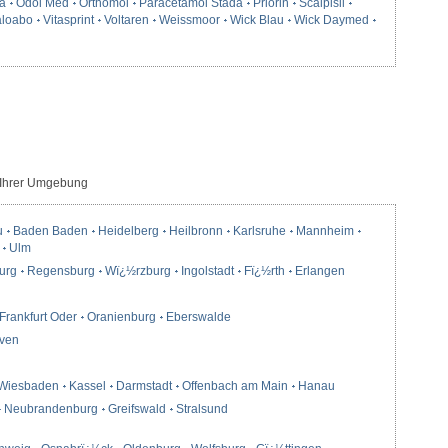
a
Odol Med
Orthomol
Paracetamol Stada
Priorin
Scalpisil
loabo
Vitasprint
Voltaren
Weissmoor
Wick Blau
Wick Daymed
 Ihrer Umgebung
u
Baden Baden
Heidelberg
Heilbronn
Karlsruhe
Mannheim
Ulm
urg
Regensburg
Wï¿½rzburg
Ingolstadt
Fï¿½rth
Erlangen
Frankfurt Oder
Oranienburg
Eberswalde
ven
Wiesbaden
Kassel
Darmstadt
Offenbach am Main
Hanau
Neubrandenburg
Greifswald
Stralsund