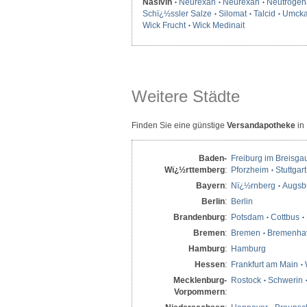
Nasivin
Neurexan
Neurexan
Neutrogen
Schï¿½ssler Salze
Silomat
Talcid
Umcka
Wick Frucht
Wick Medinait
Weitere Städte
Finden Sie eine günstige
Versandapotheke
in
Baden-
Freiburg im Breisga
Wï¿½rttemberg
:
Pforzheim
Stuttgart
Bayern
:
Nï¿½rnberg
Augsb
Berlin
:
Berlin
Brandenburg
:
Potsdam
Cottbus
Bremen
:
Bremen
Bremenha
Hamburg
:
Hamburg
Hessen
:
Frankfurt am Main
Mecklenburg-
Rostock
Schwerin
Vorpommern
: