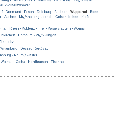
hweig
Osnabrï¿½ck
Oldenburg
Wolfsburg
Gï¿½ttingen
ter
Wilhelmshaven
rf
Dortmund
Essen
Duisburg
Bochum
Wuppertal
Bonn
r
Aachen
Mï¿½nchengladbach
Gelsenkirchen
Krefeld
en am Rhein
Koblenz
Trier
Kaiserslautern
Worms
unkirchen
Homburg
Vï¿½lklingen
Chemnitz
Wittenberg
Dessau Roï¿½lau
ensburg
Neumï¿½nster
Weimar
Gotha
Nordhausen
Eisenach