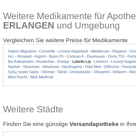
Weitere Medikamente für Apothe
ERLANGEN
und Umgebung
Vergleichen Sie weitere Preise für Medikamente
Aspirin Migraene
Cerazette
Loceryl Nagellack
Meditonsin
Regaine
Vivi
Acc
Almased
Aspirin
Basis Ph
Conisan A
Deumavan
Dona 750
Form
Ibu Ratiopharm
Klosterfrau
Kneipp
Labello Lip
Lemocin
Loceryl Nagell
Nasivin
Neurexan
Neurexan
Neutrogena
Odol Med
Orthomol
Paracet
Schï¿½ssler Salze
Silomat
Talcid
Umckaloabo
Vitasprint
Voltaren
Wei
Wick Frucht
Wick Medinait
Weitere Städte
Finden Sie eine günstige
Versandapotheke
in Ih