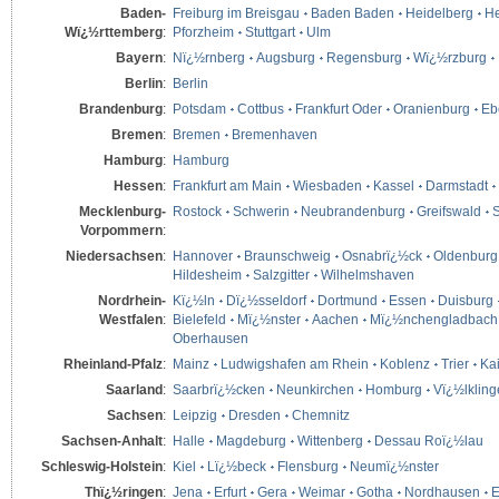
Baden-
Freiburg im Breisgau
Baden Baden
Heidelberg
He
Wï¿½rttemberg
:
Pforzheim
Stuttgart
Ulm
Bayern
:
Nï¿½rnberg
Augsburg
Regensburg
Wï¿½rzburg
Berlin
:
Berlin
Brandenburg
:
Potsdam
Cottbus
Frankfurt Oder
Oranienburg
Eb
Bremen
:
Bremen
Bremenhaven
Hamburg
:
Hamburg
Hessen
:
Frankfurt am Main
Wiesbaden
Kassel
Darmstadt
Mecklenburg-
Rostock
Schwerin
Neubrandenburg
Greifswald
S
Vorpommern
:
Niedersachsen
:
Hannover
Braunschweig
Osnabrï¿½ck
Oldenburg
Hildesheim
Salzgitter
Wilhelmshaven
Nordrhein-
Kï¿½ln
Dï¿½sseldorf
Dortmund
Essen
Duisburg
Westfalen
:
Bielefeld
Mï¿½nster
Aachen
Mï¿½nchengladbach
Oberhausen
Rheinland-Pfalz
:
Mainz
Ludwigshafen am Rhein
Koblenz
Trier
Kai
Saarland
:
Saarbrï¿½cken
Neunkirchen
Homburg
Vï¿½lklin
Sachsen
:
Leipzig
Dresden
Chemnitz
Sachsen-Anhalt
:
Halle
Magdeburg
Wittenberg
Dessau Roï¿½lau
Schleswig-Holstein
:
Kiel
Lï¿½beck
Flensburg
Neumï¿½nster
Thï¿½ringen
:
Jena
Erfurt
Gera
Weimar
Gotha
Nordhausen
E