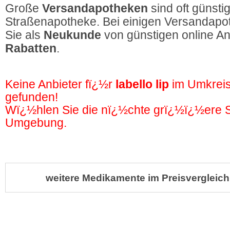
Große
Versandapotheken
sind oft günstig
Straßenapotheke. Bei einigen Versandapot
Sie als
Neukunde
von günstigen online A
Rabatten
.
Keine Anbieter fï¿½r
labello lip
im Umkrei
gefunden!
Wï¿½hlen Sie die nï¿½chte grï¿½ï¿½ere St
Umgebung.
weitere Medikamente im Preisvergleich