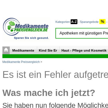
%
A-Z
Kategorien
-
Sparangebote
-
Medikamente
Kind Sie Er
Haut - Pflege und Kosmetik
Medikamente Preisvergleich
>
Es ist ein Fehler aufgetr
Was mache ich jetzt?
Sie haben nun folgende Möglichke