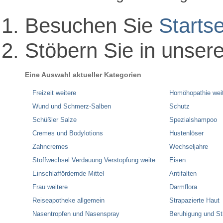
Besuchen Sie
Startse
Stöbern Sie in unser
Eine Auswahl aktueller Kategorien
Freizeit weitere
Homöhopathie wei
Wund und Schmerz-Salben
Schutz
Schüßler Salze
Spezialshampoo
Cremes und Bodylotions
Hustenlöser
Zahncremes
Wechseljahre
Stoffwechsel Verdauung Verstopfung weite
Eisen
Einschlaffördernde Mittel
Antifalten
Frau weitere
Darmflora
Reiseapotheke allgemein
Strapazierte Haut
Nasentropfen und Nasenspray
Beruhigung und S