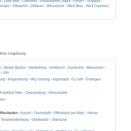
a
Odol Med
Orthomol
Paracetamol Stada
Priorin
Scalpisil
loabo
Vitasprint
Voltaren
Weissmoor
Wick Blau
Wick Daymed
 Ihrer Umgebung
u
Baden Baden
Heidelberg
Heilbronn
Karlsruhe
Mannheim
Ulm
urg
Regensburg
Wï¿½rzburg
Ingolstadt
Fï¿½rth
Erlangen
Frankfurt Oder
Oranienburg
Eberswalde
ven
Wiesbaden
Kassel
Darmstadt
Offenbach am Main
Hanau
Neubrandenburg
Greifswald
Stralsund