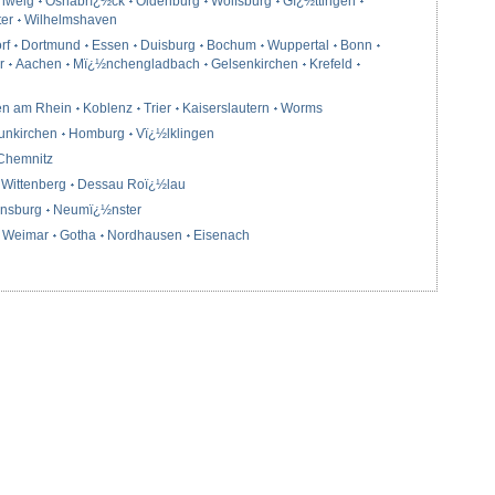
hweig
Osnabrï¿½ck
Oldenburg
Wolfsburg
Gï¿½ttingen
ter
Wilhelmshaven
rf
Dortmund
Essen
Duisburg
Bochum
Wuppertal
Bonn
r
Aachen
Mï¿½nchengladbach
Gelsenkirchen
Krefeld
en am Rhein
Koblenz
Trier
Kaiserslautern
Worms
unkirchen
Homburg
Vï¿½lklingen
Chemnitz
Wittenberg
Dessau Roï¿½lau
ensburg
Neumï¿½nster
Weimar
Gotha
Nordhausen
Eisenach