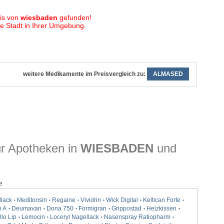
is von
wiesbaden
gefunden!
 Stadt in Ihrer Umgebung.
weitere Medikamente im Preisvergleich zu:
ALMASED
r Apotheken in
WIESBADEN
und
e
llack
Meditonsin
Regaine
Vividrin
Wick Digital
Keltican Forte
n A
Deumavan
Dona 750
Formigran
Grippostad
Heizkissen
lo Lip
Lemocin
Loceryl Nagellack
Nasenspray Ratiopharm