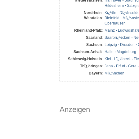
Niedersachsen
:
Hannover
Braunsc
Hildesheim
Salzgit
Nordrhein-
Kï¿½ln
Dï¿½sseldo
Westfalen
:
Bielefeld
Mï¿½nste
Oberhausen
Rheinland-Pfalz
:
Mainz
Ludwigshaf
Saarland
:
Saarbrï¿½cken
Ne
Sachsen
:
Leipzig
Dresden
Sachsen-Anhalt
:
Halle
Magdeburg
Schleswig-Holstein
:
Kiel
Lï¿½beck
Fl
Thï¿½ringen
:
Jena
Erfurt
Gera
Bayern
:
Mï¿½nchen
Anzeigen