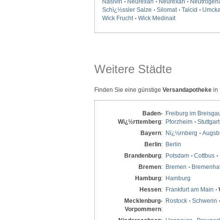
Nasivin
Neurexan
Neurexan
Neutrogen
Schï¿½ssler Salze
Silomat
Talcid
Umcka
Wick Frucht
Wick Medinait
Weitere Städte
Finden Sie eine günstige
Versandapotheke
in
Baden-
Freiburg im Breisga
Wï¿½rttemberg
:
Pforzheim
Stuttgart
Bayern
:
Nï¿½rnberg
Augsb
Berlin
:
Berlin
Brandenburg
:
Potsdam
Cottbus
Bremen
:
Bremen
Bremenha
Hamburg
:
Hamburg
Hessen
:
Frankfurt am Main
Mecklenburg-
Rostock
Schwerin
Vorpommern
: