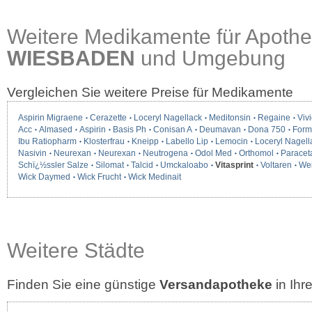
Weitere Medikamente für Apothe
WIESBADEN
und Umgebung
Vergleichen Sie weitere Preise für Medikamente
Aspirin Migraene
Cerazette
Loceryl Nagellack
Meditonsin
Regaine
Vivi
Acc
Almased
Aspirin
Basis Ph
Conisan A
Deumavan
Dona 750
Form
Ibu Ratiopharm
Klosterfrau
Kneipp
Labello Lip
Lemocin
Loceryl Nagell
Nasivin
Neurexan
Neurexan
Neutrogena
Odol Med
Orthomol
Paracet
Schï¿½ssler Salze
Silomat
Talcid
Umckaloabo
Vitasprint
Voltaren
We
Wick Daymed
Wick Frucht
Wick Medinait
Weitere Städte
Finden Sie eine günstige
Versandapotheke
in Ih