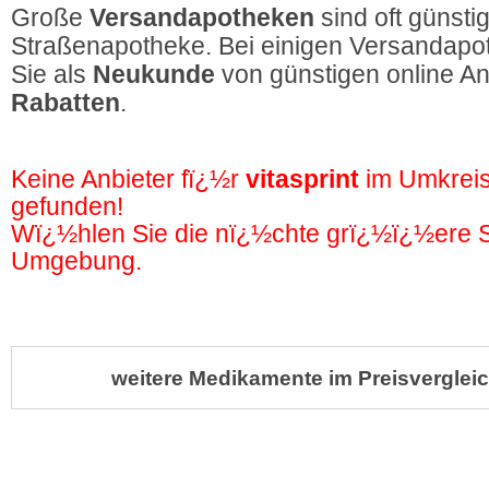
Große
Versandapotheken
sind oft günstig
Straßenapotheke. Bei einigen Versandapot
Sie als
Neukunde
von günstigen online A
Rabatten
.
Keine Anbieter fï¿½r
vitasprint
im Umkrei
gefunden!
Wï¿½hlen Sie die nï¿½chte grï¿½ï¿½ere St
Umgebung.
weitere Medikamente im Preisvergleic