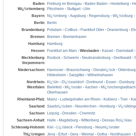
Baden-
Freiburg im Breisgau
Baden Baden
Heidelberg
He
Wï¿½rttemberg
:
Pforzheim
Stuttgart
Ulm
Bayern
:
Nï¿½rnberg
Augsburg
Regensburg
Wï¿½rzburg
Berlin
:
Berlin
Brandenburg
:
Potsdam
Cottbus
Frankfurt Oder
Oranienburg
Eb
Bremen
:
Bremen
Bremenhaven
Hamburg
:
Hamburg
Hessen
:
Frankfurt am Main
Wiesbaden
Kassel
Darmstadt
Mecklenburg-
Rostock
Schwerin
Neubrandenburg
Greifswald
S
Vorpommern
:
Niedersachsen
:
Hannover
Braunschweig
Osnabrï¿½ck
Oldenburg
Hildesheim
Salzgitter
Wilhelmshaven
Nordrhein-
Kï¿½ln
Dï¿½sseldorf
Dortmund
Essen
Duisburg
Westfalen
:
Bielefeld
Mï¿½nster
Aachen
Mï¿½nchengladbach
Oberhausen
Rheinland-Pfalz
:
Mainz
Ludwigshafen am Rhein
Koblenz
Trier
Kai
Saarland
:
Saarbrï¿½cken
Neunkirchen
Homburg
Vï¿½lklin
Sachsen
:
Leipzig
Dresden
Chemnitz
Sachsen-Anhalt
:
Halle
Magdeburg
Wittenberg
Dessau Roï¿½lau
Schleswig-Holstein
:
Kiel
Lï¿½beck
Flensburg
Neumï¿½nster
Thï¿½ringen
:
Jena
Erfurt
Gera
Weimar
Gotha
Nordhausen
E