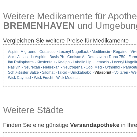
Weitere Medikamente für Apothe
BREMENHAVEN
und Umgebun
Vergleichen Sie weitere Preise für Medikamente
Aspirin Migraene
Cerazette
Loceryl Nagellack
Meditonsin
Regaine
Vivi
Acc
Almased
Aspirin
Basis Ph
Conisan A
Deumavan
Dona 750
Form
Ibu Ratiopharm
Klosterfrau
Kneipp
Labello Lip
Lemocin
Loceryl Nagell
Nasivin
Neurexan
Neurexan
Neutrogena
Odol Med
Orthomol
Paracet
Schï¿½ssler Salze
Silomat
Talcid
Umckaloabo
Vitasprint
Voltaren
We
Wick Daymed
Wick Frucht
Wick Medinait
Weitere Städte
Finden Sie eine günstige
Versandapotheke
in Ih