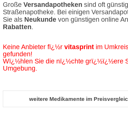
Große
Versandapotheken
sind oft günstig
Straßenapotheke. Bei einigen Versandapot
Sie als
Neukunde
von günstigen online A
Rabatten
.
Keine Anbieter fï¿½r
vitasprint
im Umkrei
gefunden!
Wï¿½hlen Sie die nï¿½chte grï¿½ï¿½ere St
Umgebung.
weitere Medikamente im Preisvergleic