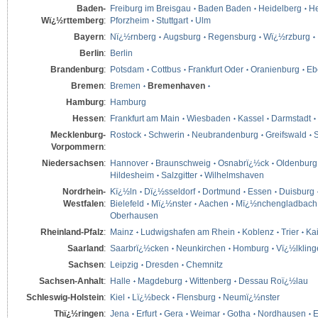
Baden-
Freiburg im Breisgau
Baden Baden
Heidelberg
He
Wï¿½rttemberg
:
Pforzheim
Stuttgart
Ulm
Bayern
:
Nï¿½rnberg
Augsburg
Regensburg
Wï¿½rzburg
Berlin
:
Berlin
Brandenburg
:
Potsdam
Cottbus
Frankfurt Oder
Oranienburg
Eb
Bremen
:
Bremen
Bremenhaven
Hamburg
:
Hamburg
Hessen
:
Frankfurt am Main
Wiesbaden
Kassel
Darmstadt
Mecklenburg-
Rostock
Schwerin
Neubrandenburg
Greifswald
S
Vorpommern
:
Niedersachsen
:
Hannover
Braunschweig
Osnabrï¿½ck
Oldenburg
Hildesheim
Salzgitter
Wilhelmshaven
Nordrhein-
Kï¿½ln
Dï¿½sseldorf
Dortmund
Essen
Duisburg
Westfalen
:
Bielefeld
Mï¿½nster
Aachen
Mï¿½nchengladbach
Oberhausen
Rheinland-Pfalz
:
Mainz
Ludwigshafen am Rhein
Koblenz
Trier
Kai
Saarland
:
Saarbrï¿½cken
Neunkirchen
Homburg
Vï¿½lklin
Sachsen
:
Leipzig
Dresden
Chemnitz
Sachsen-Anhalt
:
Halle
Magdeburg
Wittenberg
Dessau Roï¿½lau
Schleswig-Holstein
:
Kiel
Lï¿½beck
Flensburg
Neumï¿½nster
Thï¿½ringen
:
Jena
Erfurt
Gera
Weimar
Gotha
Nordhausen
E