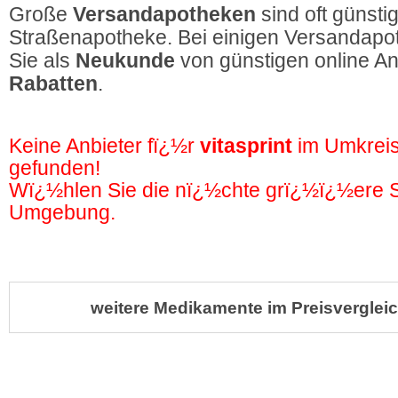
Große
Versandapotheken
sind oft günstig
Straßenapotheke. Bei einigen Versandapot
Sie als
Neukunde
von günstigen online A
Rabatten
.
Keine Anbieter fï¿½r
vitasprint
im Umkrei
gefunden!
Wï¿½hlen Sie die nï¿½chte grï¿½ï¿½ere St
Umgebung.
weitere Medikamente im Preisvergleic