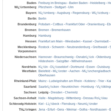
Baden-
Freiburg im Breisgau
Baden Baden
Heidelberg
He
Wï¿½rttemberg
:
Pforzheim
Stuttgart
Ulm
Bayern
:
Nï¿½rnberg
Augsburg
Regensburg
Wï¿½rzburg
Berlin
:
Berlin
Brandenburg
:
Potsdam
Cottbus
Frankfurt Oder
Oranienburg
Eb
Bremen
:
Bremen
Bremenhaven
Hamburg
:
Hamburg
Hessen
:
Frankfurt am Main
Wiesbaden
Kassel
Darmstadt
Mecklenburg-
Rostock
Schwerin
Neubrandenburg
Greifswald
S
Vorpommern
:
Niedersachsen
:
Hannover
Braunschweig
Osnabrï¿½ck
Oldenburg
Hildesheim
Salzgitter
Wilhelmshaven
Nordrhein-
Kï¿½ln
Dï¿½sseldorf
Dortmund
Essen
Duisburg
Westfalen
:
Bielefeld
Mï¿½nster
Aachen
Mï¿½nchengladbach
Oberhausen
Rheinland-Pfalz
:
Mainz
Ludwigshafen am Rhein
Koblenz
Trier
Kai
Saarland
:
Saarbrï¿½cken
Neunkirchen
Homburg
Vï¿½lklin
Sachsen
:
Leipzig
Dresden
Chemnitz
Sachsen-Anhalt
:
Halle
Magdeburg
Wittenberg
Dessau Roï¿½lau
Schleswig-Holstein
:
Kiel
Lï¿½beck
Flensburg
Neumï¿½nster
Thï¿½ringen
:
Jena
Erfurt
Gera
Weimar
Gotha
Nordhausen
E