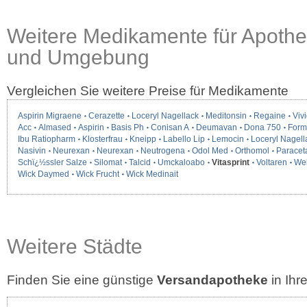
Weitere Medikamente für Apoth
und Umgebung
Vergleichen Sie weitere Preise für Medikamente
Aspirin Migraene
Cerazette
Loceryl Nagellack
Meditonsin
Regaine
Vivi
Acc
Almased
Aspirin
Basis Ph
Conisan A
Deumavan
Dona 750
Form
Ibu Ratiopharm
Klosterfrau
Kneipp
Labello Lip
Lemocin
Loceryl Nagell
Nasivin
Neurexan
Neurexan
Neutrogena
Odol Med
Orthomol
Paracet
Schï¿½ssler Salze
Silomat
Talcid
Umckaloabo
Vitasprint
Voltaren
We
Wick Daymed
Wick Frucht
Wick Medinait
Weitere Städte
Finden Sie eine günstige
Versandapotheke
in Ih