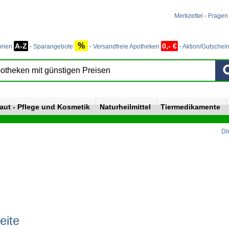
Merkzettel
-
Fragen
%
A-Z
0,- €
orien
-
Sparangebote
-
Versandfreie Apotheken
-
Aktion/Gutschei
aut - Pflege und Kosmetik
Naturheilmittel
Tiermedikamente
Di
eite