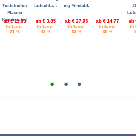
Teststreifen
Lutschta…
mg Filmtabl.
2
Plasma
Lut
Kombipaket
ab € 11,83
ab € 3,85
ab € 27,95
ab € 14,77
ab 
Sie Sparen:
Sie Sparen:
Sie Sparen:
Sie Sparen:
Sie 
21 %
43 %
63 %
35 %
4
•
•
•