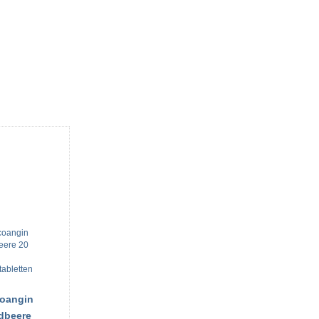
oangin
dbeere