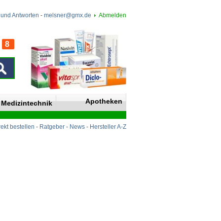
 und Antworten
-
melsner@gmx.de
Abmelden
8
n
Apotheken
Medizintechnik
rekt bestellen
-
Ratgeber
-
News
-
Hersteller A-Z