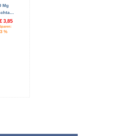
0 Mg
schta…
€ 3,85
Sparen:
3 %