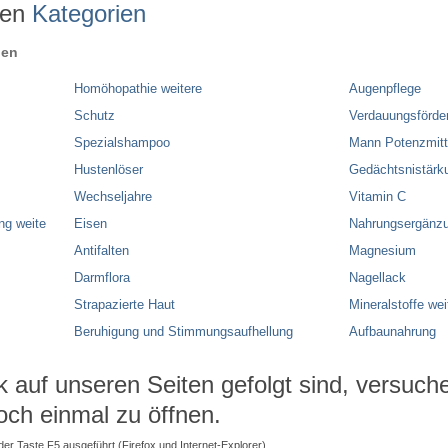
ren
Kategorien
ien
Homöhopathie weitere
Augenpflege
Schutz
Verdauungsförde
Spezialshampoo
Mann Potenzmitt
Hustenlöser
Gedächtsnistärk
Wechseljahre
Vitamin C
ng weite
Eisen
Nahrungsergänzu
Antifalten
Magnesium
Darmflora
Nagellack
Strapazierte Haut
Mineralstoffe wei
Beruhigung und Stimmungsaufhellung
Aufbaunahrung
auf unseren Seiten gefolgt sind, versuchen
och einmal zu öffnen.
 der Taste F5 ausgeführt (Firefox und Internet-Explorer).