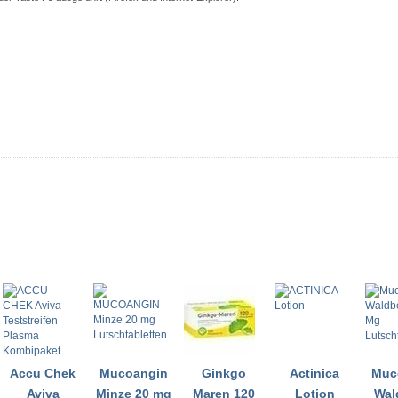
Accu Chek
Mucoangin
Ginkgo
Actinica
Muc
Aviva
Minze 20 mg
Maren 120
Lotion
Wal