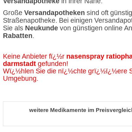
Versandapotheke
in Ihrer Nähe.
Große
Versandapotheken
sind oft günstig
Straßenapotheke. Bei einigen Versandapot
Sie als
Neukunde
von günstigen online A
Rabatten
.
Keine Anbieter fï¿½r
nasenspray ratioph
darmstadt
gefunden!
Wï¿½hlen Sie die nï¿½chte grï¿½ï¿½ere St
Umgebung.
weitere Medikamente im Preisvergleic