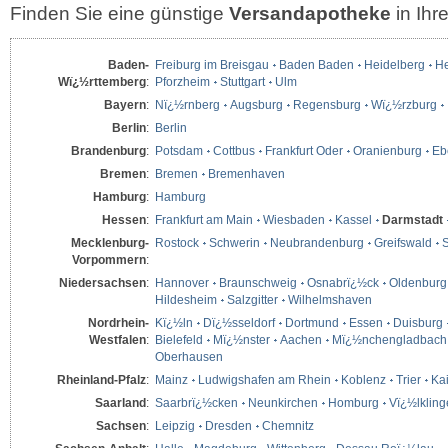
Finden Sie eine günstige
Versandapotheke
in Ih
Baden-
Freiburg im Breisgau
Baden Baden
Heidelberg
He
Wï¿½rttemberg
:
Pforzheim
Stuttgart
Ulm
Bayern
:
Nï¿½rnberg
Augsburg
Regensburg
Wï¿½rzburg
Berlin
:
Berlin
Brandenburg
:
Potsdam
Cottbus
Frankfurt Oder
Oranienburg
Eb
Bremen
:
Bremen
Bremenhaven
Hamburg
:
Hamburg
Hessen
:
Frankfurt am Main
Wiesbaden
Kassel
Darmstadt
Mecklenburg-
Rostock
Schwerin
Neubrandenburg
Greifswald
S
Vorpommern
:
Niedersachsen
:
Hannover
Braunschweig
Osnabrï¿½ck
Oldenburg
Hildesheim
Salzgitter
Wilhelmshaven
Nordrhein-
Kï¿½ln
Dï¿½sseldorf
Dortmund
Essen
Duisburg
Westfalen
:
Bielefeld
Mï¿½nster
Aachen
Mï¿½nchengladbach
Oberhausen
Rheinland-Pfalz
:
Mainz
Ludwigshafen am Rhein
Koblenz
Trier
Kai
Saarland
:
Saarbrï¿½cken
Neunkirchen
Homburg
Vï¿½lklin
Sachsen
:
Leipzig
Dresden
Chemnitz