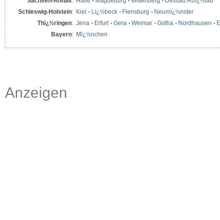
Sachsen-Anhalt
:
Halle
Magdeburg
Wittenberg
Dessau Roï¿½lau
Schleswig-Holstein
:
Kiel
Lï¿½beck
Flensburg
Neumï¿½nster
Thï¿½ringen
:
Jena
Erfurt
Gera
Weimar
Gotha
Nordhausen
E
Bayern
:
Mï¿½nchen
Anzeigen