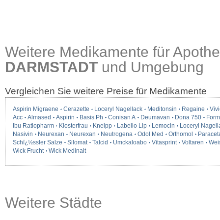
Weitere Medikamente für Apothe
DARMSTADT
und Umgebung
Vergleichen Sie weitere Preise für Medikamente
Aspirin Migraene
Cerazette
Loceryl Nagellack
Meditonsin
Regaine
Vivi
Acc
Almased
Aspirin
Basis Ph
Conisan A
Deumavan
Dona 750
Form
Ibu Ratiopharm
Klosterfrau
Kneipp
Labello Lip
Lemocin
Loceryl Nagell
Nasivin
Neurexan
Neurexan
Neutrogena
Odol Med
Orthomol
Paracet
Schï¿½ssler Salze
Silomat
Talcid
Umckaloabo
Vitasprint
Voltaren
Wei
Wick Frucht
Wick Medinait
Weitere Städte