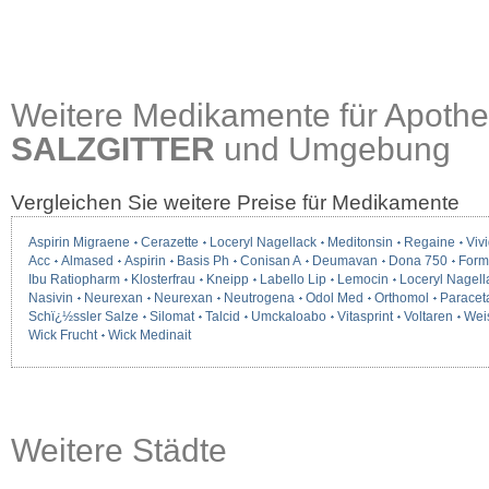
Weitere Medikamente für Apothe
SALZGITTER
und Umgebung
Vergleichen Sie weitere Preise für Medikamente
Aspirin Migraene
Cerazette
Loceryl Nagellack
Meditonsin
Regaine
Vivi
Acc
Almased
Aspirin
Basis Ph
Conisan A
Deumavan
Dona 750
Form
Ibu Ratiopharm
Klosterfrau
Kneipp
Labello Lip
Lemocin
Loceryl Nagell
Nasivin
Neurexan
Neurexan
Neutrogena
Odol Med
Orthomol
Paracet
Schï¿½ssler Salze
Silomat
Talcid
Umckaloabo
Vitasprint
Voltaren
Wei
Wick Frucht
Wick Medinait
Weitere Städte