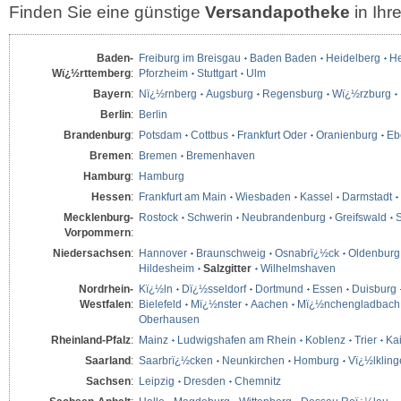
Finden Sie eine günstige
Versandapotheke
in Ih
Baden-
Freiburg im Breisgau
Baden Baden
Heidelberg
He
Wï¿½rttemberg
:
Pforzheim
Stuttgart
Ulm
Bayern
:
Nï¿½rnberg
Augsburg
Regensburg
Wï¿½rzburg
Berlin
:
Berlin
Brandenburg
:
Potsdam
Cottbus
Frankfurt Oder
Oranienburg
Eb
Bremen
:
Bremen
Bremenhaven
Hamburg
:
Hamburg
Hessen
:
Frankfurt am Main
Wiesbaden
Kassel
Darmstadt
Mecklenburg-
Rostock
Schwerin
Neubrandenburg
Greifswald
S
Vorpommern
:
Niedersachsen
:
Hannover
Braunschweig
Osnabrï¿½ck
Oldenburg
Hildesheim
Salzgitter
Wilhelmshaven
Nordrhein-
Kï¿½ln
Dï¿½sseldorf
Dortmund
Essen
Duisburg
Westfalen
:
Bielefeld
Mï¿½nster
Aachen
Mï¿½nchengladbach
Oberhausen
Rheinland-Pfalz
:
Mainz
Ludwigshafen am Rhein
Koblenz
Trier
Kai
Saarland
:
Saarbrï¿½cken
Neunkirchen
Homburg
Vï¿½lklin
Sachsen
:
Leipzig
Dresden
Chemnitz