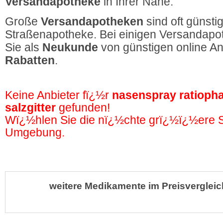
Versandapotheke
in Ihrer Nähe.
Große
Versandapotheken
sind oft günstig
Straßenapotheke. Bei einigen Versandapot
Sie als
Neukunde
von günstigen online A
Rabatten
.
Keine Anbieter fï¿½r
nasenspray ratioph
salzgitter
gefunden!
Wï¿½hlen Sie die nï¿½chte grï¿½ï¿½ere St
Umgebung.
weitere Medikamente im Preisvergleic