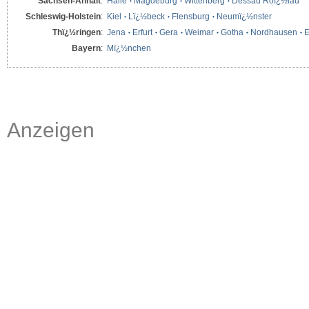
Sachsen-Anhalt
:
Halle
Magdeburg
Wittenberg
Dessau Roï¿½lau
Schleswig-Holstein
:
Kiel
Lï¿½beck
Flensburg
Neumï¿½nster
Thï¿½ringen
:
Jena
Erfurt
Gera
Weimar
Gotha
Nordhausen
E
Bayern
:
Mï¿½nchen
Anzeigen