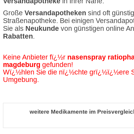
Versandapotheke
in Ihrer Nähe.
Große
Versandapotheken
sind oft günstig
Straßenapotheke. Bei einigen Versandapot
Sie als
Neukunde
von günstigen online A
Rabatten
.
Keine Anbieter fï¿½r
nasenspray ratioph
magdeburg
gefunden!
Wï¿½hlen Sie die nï¿½chte grï¿½ï¿½ere St
Umgebung.
weitere Medikamente im Preisvergleic