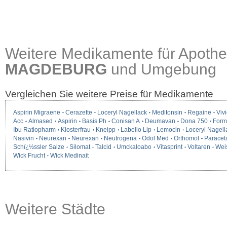
Weitere Medikamente für Apothe
MAGDEBURG
und Umgebung
Vergleichen Sie weitere Preise für Medikamente
Aspirin Migraene
Cerazette
Loceryl Nagellack
Meditonsin
Regaine
Vivi
Acc
Almased
Aspirin
Basis Ph
Conisan A
Deumavan
Dona 750
Form
Ibu Ratiopharm
Klosterfrau
Kneipp
Labello Lip
Lemocin
Loceryl Nagell
Nasivin
Neurexan
Neurexan
Neutrogena
Odol Med
Orthomol
Paracet
Schï¿½ssler Salze
Silomat
Talcid
Umckaloabo
Vitasprint
Voltaren
Wei
Wick Frucht
Wick Medinait
Weitere Städte