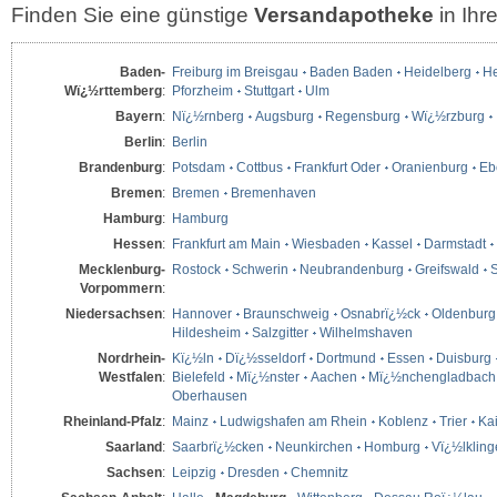
Finden Sie eine günstige
Versandapotheke
in Ih
Baden-
Freiburg im Breisgau
Baden Baden
Heidelberg
He
Wï¿½rttemberg
:
Pforzheim
Stuttgart
Ulm
Bayern
:
Nï¿½rnberg
Augsburg
Regensburg
Wï¿½rzburg
Berlin
:
Berlin
Brandenburg
:
Potsdam
Cottbus
Frankfurt Oder
Oranienburg
Eb
Bremen
:
Bremen
Bremenhaven
Hamburg
:
Hamburg
Hessen
:
Frankfurt am Main
Wiesbaden
Kassel
Darmstadt
Mecklenburg-
Rostock
Schwerin
Neubrandenburg
Greifswald
S
Vorpommern
:
Niedersachsen
:
Hannover
Braunschweig
Osnabrï¿½ck
Oldenburg
Hildesheim
Salzgitter
Wilhelmshaven
Nordrhein-
Kï¿½ln
Dï¿½sseldorf
Dortmund
Essen
Duisburg
Westfalen
:
Bielefeld
Mï¿½nster
Aachen
Mï¿½nchengladbach
Oberhausen
Rheinland-Pfalz
:
Mainz
Ludwigshafen am Rhein
Koblenz
Trier
Kai
Saarland
:
Saarbrï¿½cken
Neunkirchen
Homburg
Vï¿½lklin
Sachsen
:
Leipzig
Dresden
Chemnitz