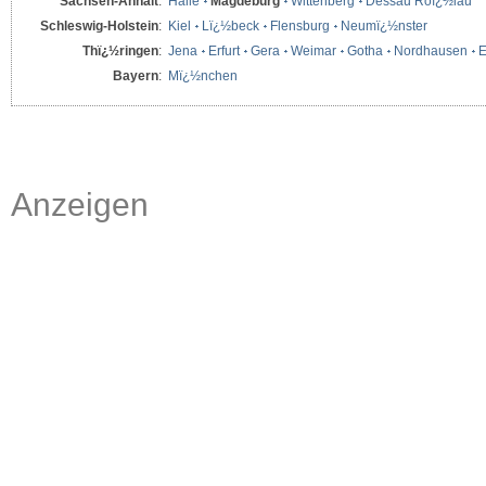
Sachsen-Anhalt
:
Halle
Magdeburg
Wittenberg
Dessau Roï¿½lau
Schleswig-Holstein
:
Kiel
Lï¿½beck
Flensburg
Neumï¿½nster
Thï¿½ringen
:
Jena
Erfurt
Gera
Weimar
Gotha
Nordhausen
E
Bayern
:
Mï¿½nchen
Anzeigen