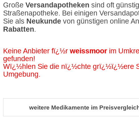
Große
Versandapotheken
sind oft günstig
Straßenapotheke. Bei einigen Versandapot
Sie als
Neukunde
von günstigen online A
Rabatten
.
Keine Anbieter fï¿½r
weissmoor
im Umkre
gefunden!
Wï¿½hlen Sie die nï¿½chte grï¿½ï¿½ere St
Umgebung.
weitere Medikamente im Preisvergleich