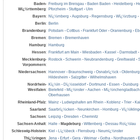
Baden-
Freiburg im Breisgau
Baden Baden
Heidelberg
He
Wï¿½rttemberg
:
Pforzheim
Stuttgart
Ulm
Bayern
:
Nï¿½rnberg
Augsburg
Regensburg
Wï¿½rzburg
Berlin
:
Berlin
Brandenburg
:
Potsdam
Cottbus
Frankfurt Oder
Oranienburg
Eb
Bremen
:
Bremen
Bremenhaven
Hamburg
:
Hamburg
Hessen
:
Frankfurt am Main
Wiesbaden
Kassel
Darmstadt
Mecklenburg-
Rostock
Schwerin
Neubrandenburg
Greifswald
S
Vorpommern
:
Niedersachsen
:
Hannover
Braunschweig
Osnabrï¿½ck
Oldenburg
Hildesheim
Salzgitter
Wilhelmshaven
Nordrhein-
Kï¿½ln
Dï¿½sseldorf
Dortmund
Essen
Duisburg
Westfalen
:
Bielefeld
Mï¿½nster
Aachen
Mï¿½nchengladbach
Oberhausen
Rheinland-Pfalz
:
Mainz
Ludwigshafen am Rhein
Koblenz
Trier
Kai
Saarland
:
Saarbrï¿½cken
Neunkirchen
Homburg
Vï¿½lklin
Sachsen
:
Leipzig
Dresden
Chemnitz
Sachsen-Anhalt
:
Halle
Magdeburg
Wittenberg
Dessau Roï¿½lau
Schleswig-Holstein
:
Kiel
Lï¿½beck
Flensburg
Neumï¿½nster
Thï¿½ringen
:
Jena
Erfurt
Gera
Weimar
Gotha
Nordhausen
E