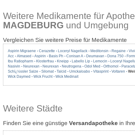
Weitere Medikamente für Apothe
MAGDEBURG
und Umgebung
Vergleichen Sie weitere Preise für Medikamente
Aspirin Migraene
Cerazette
Loceryl Nagellack
Meditonsin
Regaine
Vivi
Acc
Almased
Aspirin
Basis Ph
Conisan A
Deumavan
Dona 750
Form
Ibu Ratiopharm
Klosterfrau
Kneipp
Labello Lip
Lemocin
Loceryl Nagell
Nasivin
Neurexan
Neurexan
Neutrogena
Odol Med
Orthomol
Paracet
Schï¿½ssler Salze
Silomat
Talcid
Umckaloabo
Vitasprint
Voltaren
Wei
Wick Daymed
Wick Frucht
Wick Medinait
Weitere Städte
Finden Sie eine günstige
Versandapotheke
in Ih