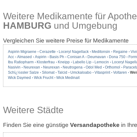
Weitere Medikamente für Apothe
HAMBURG
und Umgebung
Vergleichen Sie weitere Preise für Medikamente
Aspirin Migraene
Cerazette
Loceryl Nagellack
Meditonsin
Regaine
Vivi
Acc
Almased
Aspirin
Basis Ph
Conisan A
Deumavan
Dona 750
Form
Ibu Ratiopharm
Klosterfrau
Kneipp
Labello Lip
Lemocin
Loceryl Nagell
Nasivin
Neurexan
Neurexan
Neutrogena
Odol Med
Orthomol
Paracet
Schï¿½ssler Salze
Silomat
Talcid
Umckaloabo
Vitasprint
Voltaren
Wei
Wick Daymed
Wick Frucht
Wick Medinait
Weitere Städte
Finden Sie eine günstige
Versandapotheke
in Ih