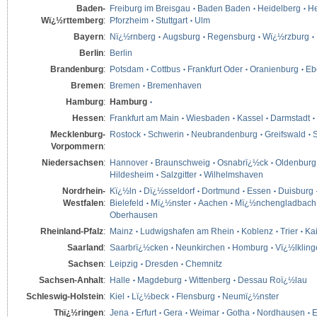
Baden-
Freiburg im Breisgau
Baden Baden
Heidelberg
He
Wï¿½rttemberg
:
Pforzheim
Stuttgart
Ulm
Bayern
:
Nï¿½rnberg
Augsburg
Regensburg
Wï¿½rzburg
Berlin
:
Berlin
Brandenburg
:
Potsdam
Cottbus
Frankfurt Oder
Oranienburg
Eb
Bremen
:
Bremen
Bremenhaven
Hamburg
:
Hamburg
Hessen
:
Frankfurt am Main
Wiesbaden
Kassel
Darmstadt
Mecklenburg-
Rostock
Schwerin
Neubrandenburg
Greifswald
S
Vorpommern
:
Niedersachsen
:
Hannover
Braunschweig
Osnabrï¿½ck
Oldenburg
Hildesheim
Salzgitter
Wilhelmshaven
Nordrhein-
Kï¿½ln
Dï¿½sseldorf
Dortmund
Essen
Duisburg
Westfalen
:
Bielefeld
Mï¿½nster
Aachen
Mï¿½nchengladbach
Oberhausen
Rheinland-Pfalz
:
Mainz
Ludwigshafen am Rhein
Koblenz
Trier
Kai
Saarland
:
Saarbrï¿½cken
Neunkirchen
Homburg
Vï¿½lklin
Sachsen
:
Leipzig
Dresden
Chemnitz
Sachsen-Anhalt
:
Halle
Magdeburg
Wittenberg
Dessau Roï¿½lau
Schleswig-Holstein
:
Kiel
Lï¿½beck
Flensburg
Neumï¿½nster
Thï¿½ringen
:
Jena
Erfurt
Gera
Weimar
Gotha
Nordhausen
E