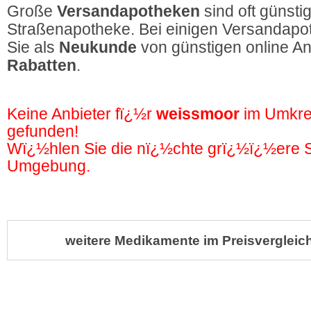
Große
Versandapotheken
sind oft günstig
Straßenapotheke. Bei einigen Versandapot
Sie als
Neukunde
von günstigen online A
Rabatten
.
Keine Anbieter fï¿½r
weissmoor
im Umkre
gefunden!
Wï¿½hlen Sie die nï¿½chte grï¿½ï¿½ere St
Umgebung.
weitere Medikamente im Preisvergleich