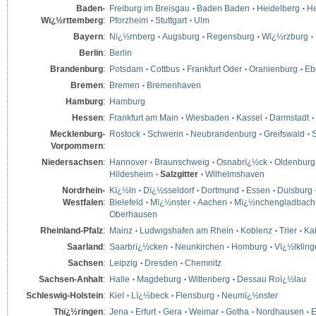
Baden-
Freiburg im Breisgau
Baden Baden
Heidelberg
He
Wï¿½rttemberg
:
Pforzheim
Stuttgart
Ulm
Bayern
:
Nï¿½rnberg
Augsburg
Regensburg
Wï¿½rzburg
Berlin
:
Berlin
Brandenburg
:
Potsdam
Cottbus
Frankfurt Oder
Oranienburg
Eb
Bremen
:
Bremen
Bremenhaven
Hamburg
:
Hamburg
Hessen
:
Frankfurt am Main
Wiesbaden
Kassel
Darmstadt
Mecklenburg-
Rostock
Schwerin
Neubrandenburg
Greifswald
S
Vorpommern
:
Niedersachsen
:
Hannover
Braunschweig
Osnabrï¿½ck
Oldenburg
Hildesheim
Salzgitter
Wilhelmshaven
Nordrhein-
Kï¿½ln
Dï¿½sseldorf
Dortmund
Essen
Duisburg
Westfalen
:
Bielefeld
Mï¿½nster
Aachen
Mï¿½nchengladbach
Oberhausen
Rheinland-Pfalz
:
Mainz
Ludwigshafen am Rhein
Koblenz
Trier
Kai
Saarland
:
Saarbrï¿½cken
Neunkirchen
Homburg
Vï¿½lklin
Sachsen
:
Leipzig
Dresden
Chemnitz
Sachsen-Anhalt
:
Halle
Magdeburg
Wittenberg
Dessau Roï¿½lau
Schleswig-Holstein
:
Kiel
Lï¿½beck
Flensburg
Neumï¿½nster
Thï¿½ringen
:
Jena
Erfurt
Gera
Weimar
Gotha
Nordhausen
E