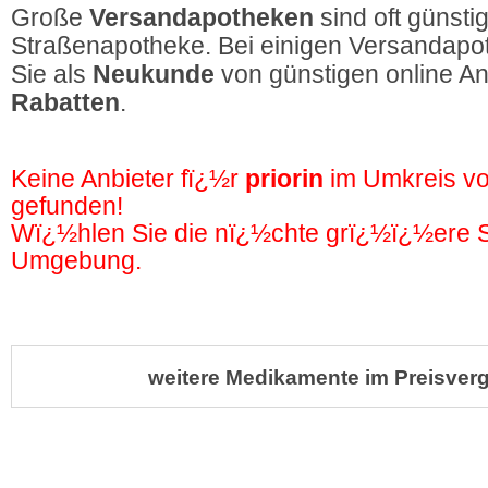
Große
Versandapotheken
sind oft günstig
Straßenapotheke. Bei einigen Versandapot
Sie als
Neukunde
von günstigen online A
Rabatten
.
Keine Anbieter fï¿½r
priorin
im Umkreis v
gefunden!
Wï¿½hlen Sie die nï¿½chte grï¿½ï¿½ere St
Umgebung.
weitere Medikamente im Preisverg