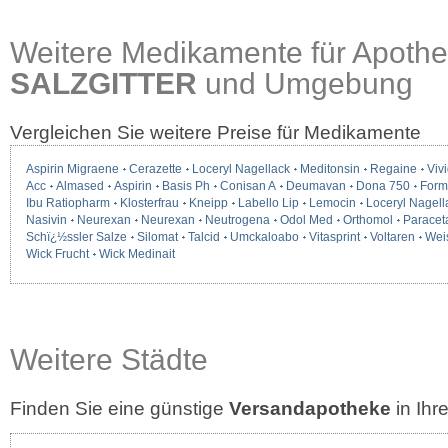
Weitere Medikamente für Apothe
SALZGITTER
und Umgebung
Vergleichen Sie weitere Preise für Medikamente
Aspirin Migraene
Cerazette
Loceryl Nagellack
Meditonsin
Regaine
Vivi
Acc
Almased
Aspirin
Basis Ph
Conisan A
Deumavan
Dona 750
Form
Ibu Ratiopharm
Klosterfrau
Kneipp
Labello Lip
Lemocin
Loceryl Nagell
Nasivin
Neurexan
Neurexan
Neutrogena
Odol Med
Orthomol
Paracet
Schï¿½ssler Salze
Silomat
Talcid
Umckaloabo
Vitasprint
Voltaren
Wei
Wick Frucht
Wick Medinait
Weitere Städte
Finden Sie eine günstige
Versandapotheke
in Ih