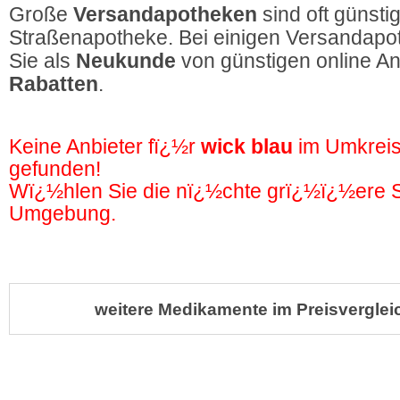
Große
Versandapotheken
sind oft günstig
Straßenapotheke. Bei einigen Versandapot
Sie als
Neukunde
von günstigen online A
Rabatten
.
Keine Anbieter fï¿½r
wick blau
im Umkrei
gefunden!
Wï¿½hlen Sie die nï¿½chte grï¿½ï¿½ere St
Umgebung.
weitere Medikamente im Preisverglei