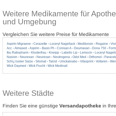
Weitere Medikamente für Apoth
und Umgebung
Vergleichen Sie weitere Preise für Medikamente
Aspirin Migraene
Cerazette
Loceryl Nagellack
Meditonsin
Regaine
Vivi
Acc
Almased
Aspirin
Basis Ph
Conisan A
Deumavan
Dona 750
Form
Ibu Ratiopharm
Klosterfrau
Kneipp
Labello Lip
Lemocin
Loceryl Nagell
Nasivin
Neurexan
Neurexan
Neutrogena
Odol Med
Orthomol
Paracet
Schï¿½ssler Salze
Silomat
Talcid
Umckaloabo
Vitasprint
Voltaren
Wei
Wick Daymed
Wick Frucht
Wick Medinait
Weitere Städte
Finden Sie eine günstige
Versandapotheke
in Ih