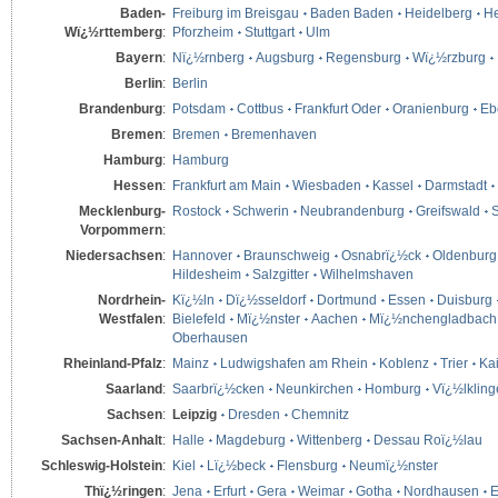
Baden-
Freiburg im Breisgau
Baden Baden
Heidelberg
He
Wï¿½rttemberg
:
Pforzheim
Stuttgart
Ulm
Bayern
:
Nï¿½rnberg
Augsburg
Regensburg
Wï¿½rzburg
Berlin
:
Berlin
Brandenburg
:
Potsdam
Cottbus
Frankfurt Oder
Oranienburg
Eb
Bremen
:
Bremen
Bremenhaven
Hamburg
:
Hamburg
Hessen
:
Frankfurt am Main
Wiesbaden
Kassel
Darmstadt
Mecklenburg-
Rostock
Schwerin
Neubrandenburg
Greifswald
S
Vorpommern
:
Niedersachsen
:
Hannover
Braunschweig
Osnabrï¿½ck
Oldenburg
Hildesheim
Salzgitter
Wilhelmshaven
Nordrhein-
Kï¿½ln
Dï¿½sseldorf
Dortmund
Essen
Duisburg
Westfalen
:
Bielefeld
Mï¿½nster
Aachen
Mï¿½nchengladbach
Oberhausen
Rheinland-Pfalz
:
Mainz
Ludwigshafen am Rhein
Koblenz
Trier
Kai
Saarland
:
Saarbrï¿½cken
Neunkirchen
Homburg
Vï¿½lklin
Sachsen
:
Leipzig
Dresden
Chemnitz
Sachsen-Anhalt
:
Halle
Magdeburg
Wittenberg
Dessau Roï¿½lau
Schleswig-Holstein
:
Kiel
Lï¿½beck
Flensburg
Neumï¿½nster
Thï¿½ringen
:
Jena
Erfurt
Gera
Weimar
Gotha
Nordhausen
E