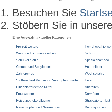
Besuchen Sie
Startse
Stöbern Sie in unser
Eine Auswahl aktueller Kategorien
Freizeit weitere
Homöhopathie wei
Wund und Schmerz-Salben
Schutz
Schüßler Salze
Spezialshampoo
Cremes und Bodylotions
Hustenlöser
Zahncremes
Wechseljahre
Stoffwechsel Verdauung Verstopfung weite
Eisen
Einschlaffördernde Mittel
Antifalten
Frau weitere
Darmflora
Reiseapotheke allgemein
Strapazierte Haut
Nasentropfen und Nasenspray
Beruhigung und S