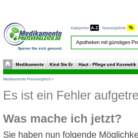
%
A-Z
Kategorien
-
Sparangebote
-
Medikamente
Kind Sie Er
Haut - Pflege und Kosmetik
Medikamente Preisvergleich
>
Es ist ein Fehler aufgetr
Was mache ich jetzt?
Sie haben nun folgende Möglichke