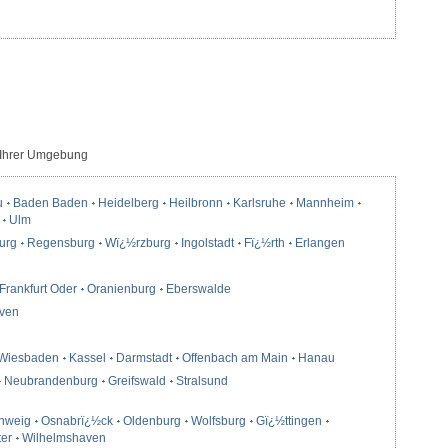
 Ihrer Umgebung
u
Baden Baden
Heidelberg
Heilbronn
Karlsruhe
Mannheim
Ulm
urg
Regensburg
Wï¿½rzburg
Ingolstadt
Fï¿½rth
Erlangen
Frankfurt Oder
Oranienburg
Eberswalde
ven
Wiesbaden
Kassel
Darmstadt
Offenbach am Main
Hanau
Neubrandenburg
Greifswald
Stralsund
hweig
Osnabrï¿½ck
Oldenburg
Wolfsburg
Gï¿½ttingen
ter
Wilhelmshaven