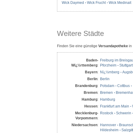
Wick Daymed
Wick Frucht
Wick Medinait
Weitere Städte
Finden Sie eine günstige
Versandapotheke
in
Baden-
Freiburg im Breisga
Wï¿½rttemberg
:
Pforzheim
Stuttgart
Bayern
:
Nï¿½rnberg
Augsb
Berlin
:
Berlin
Brandenburg
:
Potsdam
Cottbus
Bremen
:
Bremen
Bremenha
Hamburg
:
Hamburg
Hessen
:
Frankfurt am Main
Mecklenburg-
Rostock
Schwerin
Vorpommern
:
Niedersachsen
:
Hannover
Braunsc
Hildesheim
Salzgit