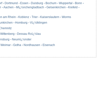
rf
Dortmund
Essen
Duisburg
Bochum
Wuppertal
Bonn
r
Aachen
Mï¿½nchengladbach
Gelsenkirchen
Krefeld
en am Rhein
Koblenz
Trier
Kaiserslautern
Worms
unkirchen
Homburg
Vï¿½lklingen
Chemnitz
Wittenberg
Dessau Roï¿½lau
ensburg
Neumï¿½nster
Weimar
Gotha
Nordhausen
Eisenach