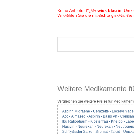
Keine Anbieter fï¿½r
wick blau
im Umkr
Wï¿½hlen Sie die nï¿½chte grï¿½ï¿½ere
Weitere Medikamente fü
Vergleichen Sie weitere Preise für Medikament
Aspirin Migraene
Cerazette
Loceryl Nage
Acc
Almased
Aspirin
Basis Ph
Conisan
Ibu Ratiopharm
Klosterfrau
Kneipp
Label
Nasivin
Neurexan
Neurexan
Neutrogen
Schï¿½ssler Salze
Silomat
Talcid
Umcka