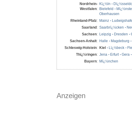
Nordrhein-
Kï¿½ln
Dï¿½sseldo
Westfalen
:
Bielefeld
Mï¿½nste
Oberhausen
Rheinland-Pfalz
:
Mainz
Ludwigshaf
Saarland
:
Saarbrï¿½cken
Ne
Sachsen
:
Leipzig
Dresden
Sachsen-Anhalt
:
Halle
Magdeburg
Schleswig-Holstein
:
Kiel
Lï¿½beck
Fl
Thï¿½ringen
:
Jena
Erfurt
Gera
Bayern
:
Mï¿½nchen
Anzeigen