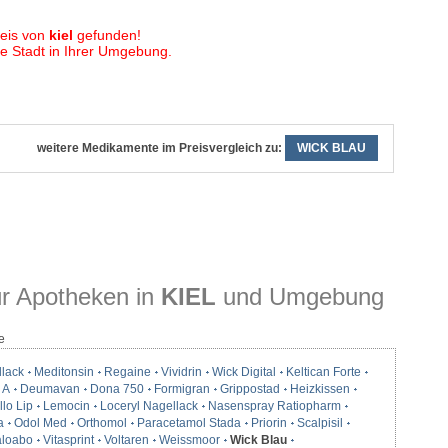
eis von
kiel
gefunden!
 Stadt in Ihrer Umgebung.
weitere Medikamente im Preisvergleich zu:
WICK BLAU
r Apotheken in
KIEL
und Umgebung
e
llack
Meditonsin
Regaine
Vividrin
Wick Digital
Keltican Forte
 A
Deumavan
Dona 750
Formigran
Grippostad
Heizkissen
lo Lip
Lemocin
Loceryl Nagellack
Nasenspray Ratiopharm
a
Odol Med
Orthomol
Paracetamol Stada
Priorin
Scalpisil
loabo
Vitasprint
Voltaren
Weissmoor
Wick Blau