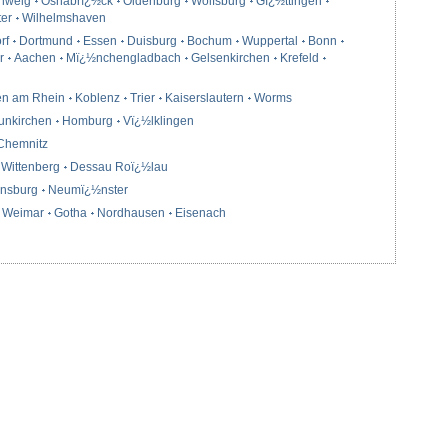
hweig
Osnabrï¿½ck
Oldenburg
Wolfsburg
Gï¿½ttingen
ter
Wilhelmshaven
rf
Dortmund
Essen
Duisburg
Bochum
Wuppertal
Bonn
r
Aachen
Mï¿½nchengladbach
Gelsenkirchen
Krefeld
en am Rhein
Koblenz
Trier
Kaiserslautern
Worms
unkirchen
Homburg
Vï¿½lklingen
Chemnitz
Wittenberg
Dessau Roï¿½lau
ensburg
Neumï¿½nster
Weimar
Gotha
Nordhausen
Eisenach