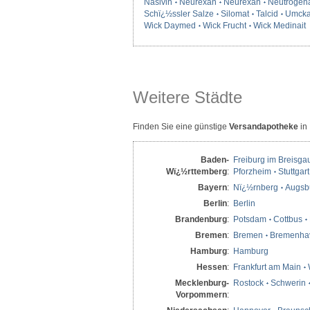
Nasivin
Neurexan
Neurexan
Neutrogen
Schï¿½ssler Salze
Silomat
Talcid
Umcka
Wick Daymed
Wick Frucht
Wick Medinait
Weitere Städte
Finden Sie eine günstige
Versandapotheke
in
Baden-
Freiburg im Breisga
Wï¿½rttemberg
:
Pforzheim
Stuttgart
Bayern
:
Nï¿½rnberg
Augsb
Berlin
:
Berlin
Brandenburg
:
Potsdam
Cottbus
Bremen
:
Bremen
Bremenha
Hamburg
:
Hamburg
Hessen
:
Frankfurt am Main
Mecklenburg-
Rostock
Schwerin
Vorpommern
: