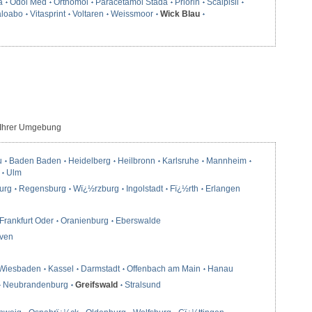
a
Odol Med
Orthomol
Paracetamol Stada
Priorin
Scalpisil
loabo
Vitasprint
Voltaren
Weissmoor
Wick Blau
 Ihrer Umgebung
u
Baden Baden
Heidelberg
Heilbronn
Karlsruhe
Mannheim
Ulm
urg
Regensburg
Wï¿½rzburg
Ingolstadt
Fï¿½rth
Erlangen
Frankfurt Oder
Oranienburg
Eberswalde
ven
Wiesbaden
Kassel
Darmstadt
Offenbach am Main
Hanau
Neubrandenburg
Greifswald
Stralsund