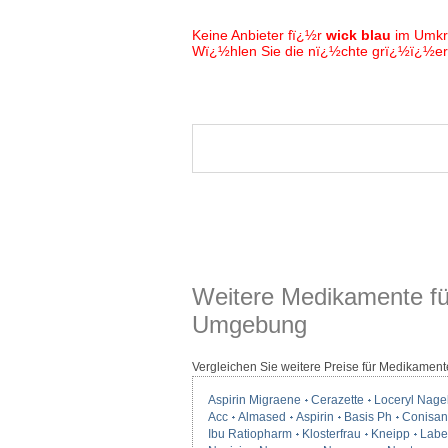
Keine Anbieter fï¿½r
wick blau
im Umkr
Wï¿½hlen Sie die nï¿½chte grï¿½ï¿½ere
Weitere Medikamente fü
Umgebung
Vergleichen Sie weitere Preise für Medikament
Aspirin Migraene
Cerazette
Loceryl Nage
Acc
Almased
Aspirin
Basis Ph
Conisan
Ibu Ratiopharm
Klosterfrau
Kneipp
Label