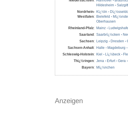
Niedersachsen
:
Hannover
Braunsc
Hildesheim
Salzgit
Nordrhein-
Kï¿½ln
Dï¿½sseldo
Westfalen
:
Bielefeld
Mï¿½nste
Oberhausen
Rheinland-Pfalz
:
Mainz
Ludwigshaf
Saarland
:
Saarbrï¿½cken
Ne
Sachsen
:
Leipzig
Dresden
Sachsen-Anhalt
:
Halle
Magdeburg
Schleswig-Holstein
:
Kiel
Lï¿½beck
Fl
Thï¿½ringen
:
Jena
Erfurt
Gera
Bayern
:
Mï¿½nchen
Anzeigen