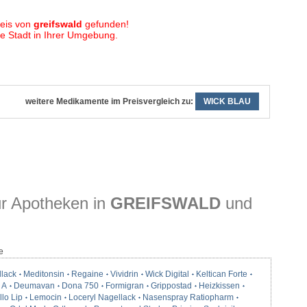
eis von
greifswald
gefunden!
 Stadt in Ihrer Umgebung.
weitere Medikamente im Preisvergleich zu:
WICK BLAU
r Apotheken in
GREIFSWALD
und
e
llack
Meditonsin
Regaine
Vividrin
Wick Digital
Keltican Forte
 A
Deumavan
Dona 750
Formigran
Grippostad
Heizkissen
lo Lip
Lemocin
Loceryl Nagellack
Nasenspray Ratiopharm