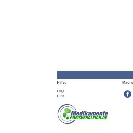
Hilfe:
Mache
FAQ
Hilfe