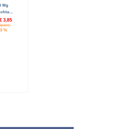
0 Mg
schta…
€ 3,85
Sparen:
3 %