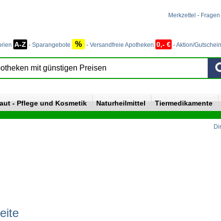
Merkzettel
-
Fragen
%
A-Z
0,- €
orien
-
Sparangebote
-
Versandfreie Apotheken
-
Aktion/Gutschei
aut - Pflege und Kosmetik
Naturheilmittel
Tiermedikamente
Di
eite