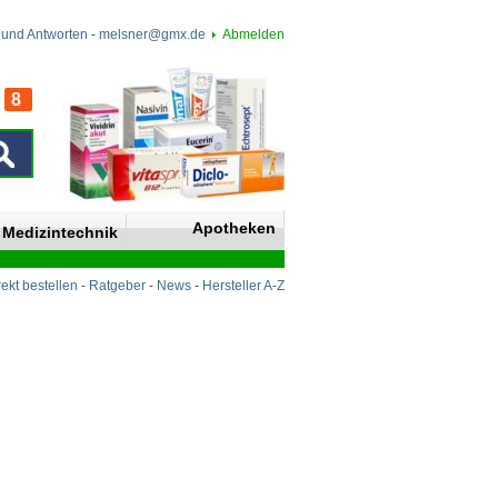
 und Antworten
-
melsner@gmx.de
Abmelden
8
n
Apotheken
Medizintechnik
rekt bestellen
-
Ratgeber
-
News
-
Hersteller A-Z