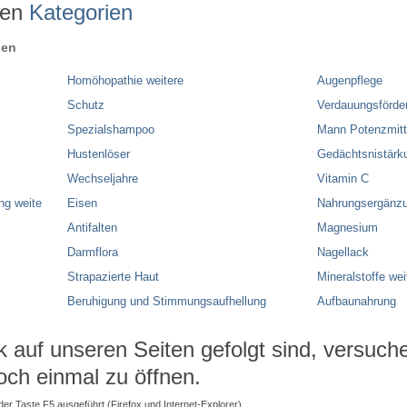
ren
Kategorien
ien
Homöhopathie weitere
Augenpflege
Schutz
Verdauungsförde
Spezialshampoo
Mann Potenzmitt
Hustenlöser
Gedächtsnistärk
Wechseljahre
Vitamin C
ng weite
Eisen
Nahrungsergänzu
Antifalten
Magnesium
Darmflora
Nagellack
Strapazierte Haut
Mineralstoffe wei
Beruhigung und Stimmungsaufhellung
Aufbaunahrung
auf unseren Seiten gefolgt sind, versuchen
och einmal zu öffnen.
 der Taste F5 ausgeführt (Firefox und Internet-Explorer).