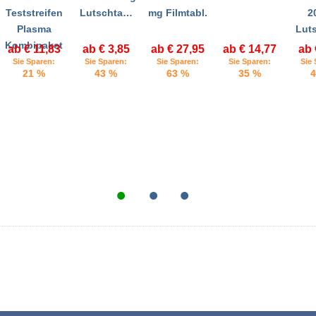
Teststreifen
Lutschta…
mg Filmtabl.
2
Plasma
Lut
Kombipaket
ab € 11,83
ab € 3,85
ab € 27,95
ab € 14,77
ab 
Sie Sparen:
Sie Sparen:
Sie Sparen:
Sie Sparen:
Sie 
21 %
43 %
63 %
35 %
4
•
•
•