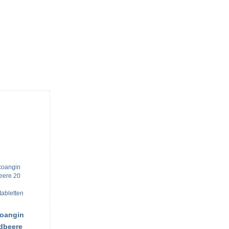
oangin
dbeere