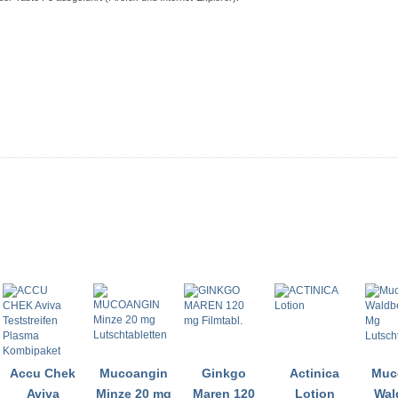
Accu Chek
Mucoangin
Ginkgo
Actinica
Muc
Aviva
Minze 20 mg
Maren 120
Lotion
Wal