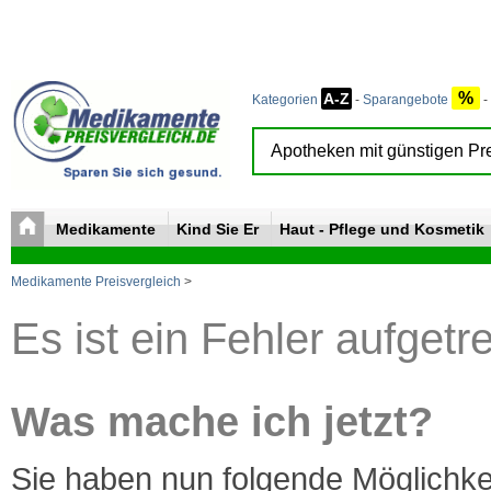
%
A-Z
Kategorien
-
Sparangebote
-
Medikamente
Kind Sie Er
Haut - Pflege und Kosmetik
Medikamente Preisvergleich
>
Es ist ein Fehler aufgetr
Was mache ich jetzt?
Sie haben nun folgende Möglichke