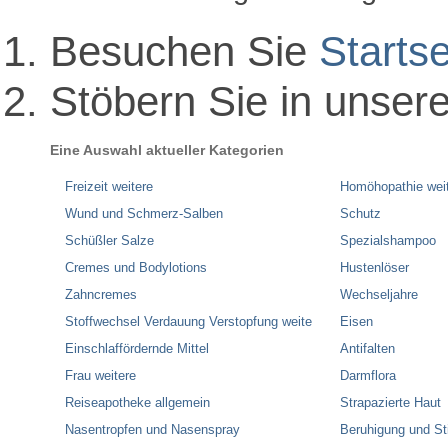
Besuchen Sie
Startse
Stöbern Sie in unser
Eine Auswahl aktueller Kategorien
Freizeit weitere
Homöhopathie wei
Wund und Schmerz-Salben
Schutz
Schüßler Salze
Spezialshampoo
Cremes und Bodylotions
Hustenlöser
Zahncremes
Wechseljahre
Stoffwechsel Verdauung Verstopfung weite
Eisen
Einschlaffördernde Mittel
Antifalten
Frau weitere
Darmflora
Reiseapotheke allgemein
Strapazierte Haut
Nasentropfen und Nasenspray
Beruhigung und S